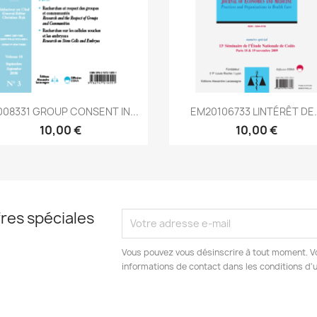
Aperçu rapide
Aperçu rapide


008331 GROUP CONSENT IN...
EM20106733 LINTÉRÊT DE.
10,00 €
10,00 €
res spéciales
Vous pouvez vous désinscrire à tout moment. V
informations de contact dans les conditions d'ut