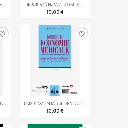
Aperçu rapide

...
IB2010430 HUMAN DIGNITY,...
10,00 €
vorite_border
favorite_border
Aperçu rapide

:...
EM2012232 ANALYSE SPATIALE...
10,00 €