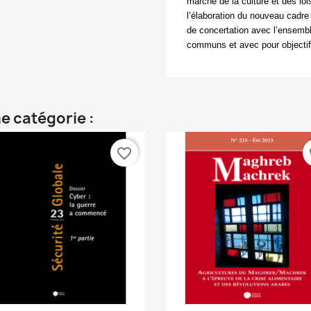
marché de la culture et des loi
l’élaboration du nouveau cadre 
de concertation avec l’ensembl
communs et avec pour objectif 
e catégorie :
favorite_border
fa