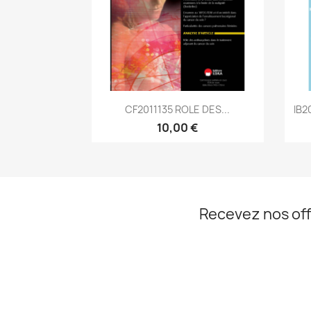
Aperçu rapide

CF2011135 ROLE DES...
IB2
10,00 €
Recevez nos off