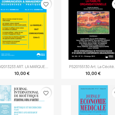
favorite_border
fa
Aperçu rapide
Aperçu rapide


2013233 ART. LA MARQUE...
PS20155130 Art. La Cécité.
10,00 €
10,00 €
favorite_border
fa