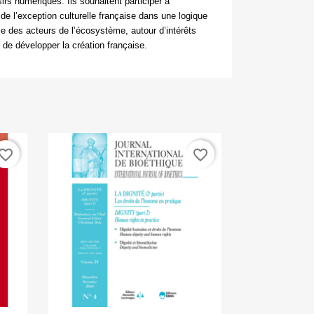
sirs numériques. Ils souhaitent participer à
de l’exception culturelle française dans une logique
e des acteurs de l’écosystème, autour d’intérêts
de développer la création française.
vorite_border
favorite_border