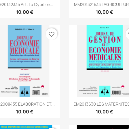
Aperçu rapide
Aperçu rapide


20132335 Art. La Cybérie...
MM201321533 LAGRICULTURE
10,00 €
10,00 €
favorite_border
fa
Aperçu rapide
Aperçu rapide


2008435 ÉLABORATION ET...
EM2013630 LES MATERNITÉS 
10,00 €
10,00 €