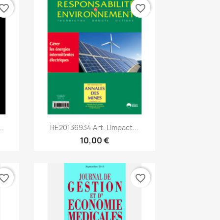
vorite_border
favorite_border
Aperçu rapide

..
RE20136934 Art. Limpact...
10,00 €
vorite_border
favorite_border