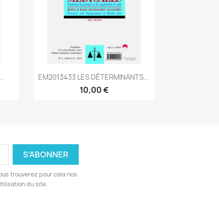
Aperçu rapide

..
EM2013433 LES DÉTERMINANTS...
10,00 €
ous trouverez pour cela nos
ilisation du site.