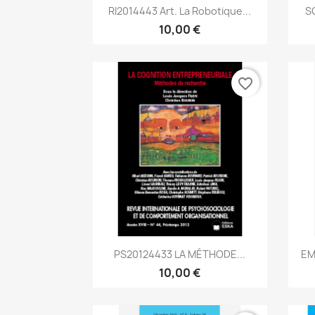
Aperçu rapide

RI2014443 Art. La Robotique...
SG
10,00 €
favorite_border
Aperçu rapide

PS20124433 LA MÉTHODE...
EM
10,00 €