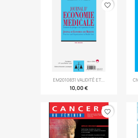
favorite_border
Aperçu rapide

EM2010831 VALIDITÉ ET...
CM
10,00 €
favorite_border