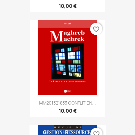
10,00 €
favorite_border
MM201321833 CONFLIT EN...
10,00 €
favorite_border