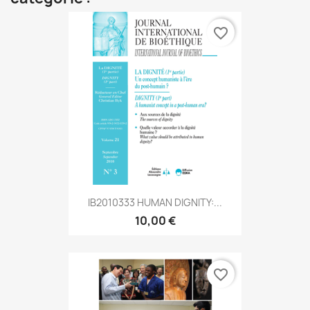
favorite_border
IB2010333 HUMAN DIGNITY:...
10,00 €
favorite_border