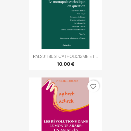
PAL20118031 CATHOLICISME ET...
10,00 €
favorite_border