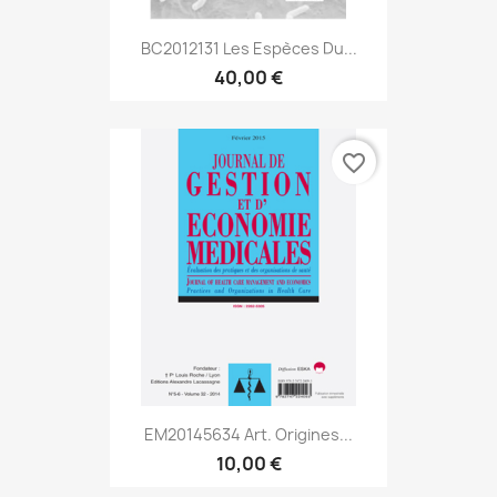
BC2012131 Les Espèces Du...
40,00 €
favorite_border
EM20145634 Art. Origines...
10,00 €