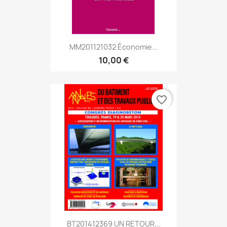
MM201121032 Économie...
10,00 €
favorite_border
BT201412369 UN RETOUR...