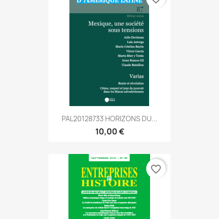
PAL20128733 HORIZONS DU...
10,00 €
favorite_border