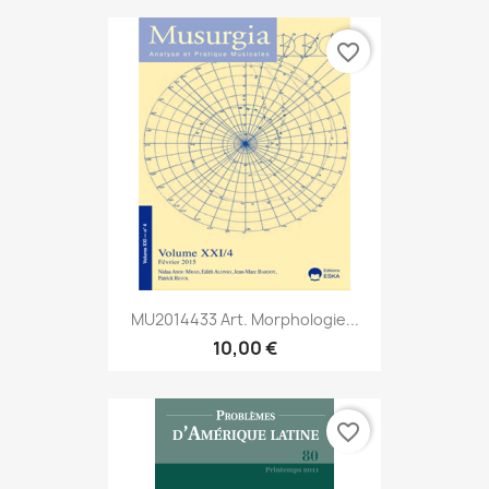
favorite_border
MU2014433 Art. Morphologie...
10,00 €
favorite_border