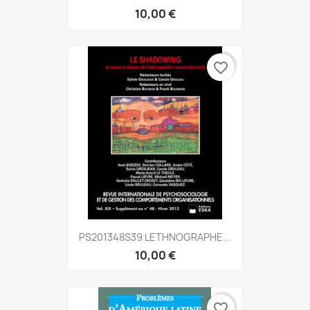
10,00 €
favorite_border
PS201348S39 LETHNOGRAPHE...
10,00 €
favorite_border