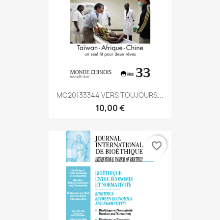
MC20133344 VERS TOUJOURS...
10,00 €
favorite_border