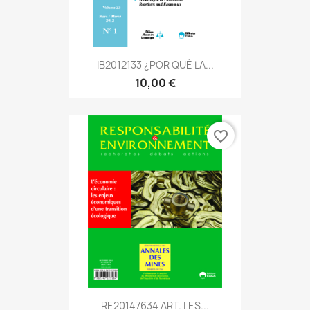
IB2012133 ¿POR QUÉ LA...
10,00 €
favorite_border
RE20147634 ART. LES...