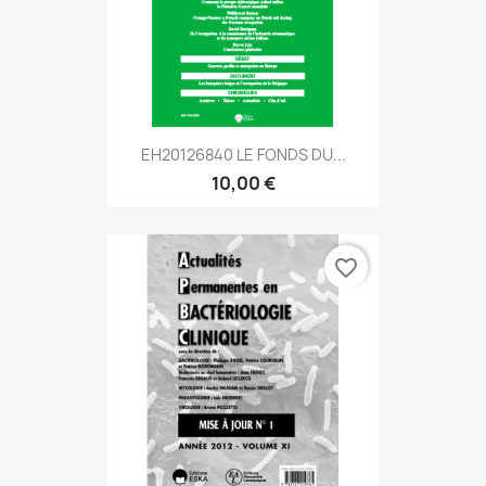
EH20126840 LE FONDS DU...
10,00 €
favorite_border