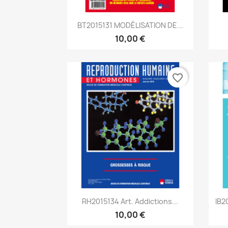
Aperçu rapide

BT2015131 MODÉLISATION DE...
10,00 €
favorite_border
Aperçu rapide

RH2015134 Art. Addictions...
IB2
10,00 €