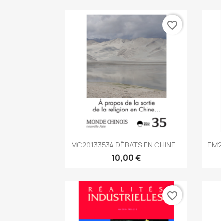
favorite_border
Aperçu rapide

MC20133534 DÉBATS EN CHINE...
EM2
10,00 €
favorite_border