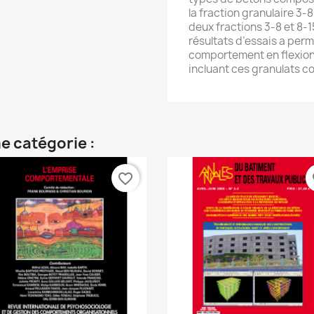
la fraction granulaire 3
deux fractions 3-8 et 8-1
résultats d’essais a per
comportement en flexion
incluant ces granulats co
e catégorie :
favorite_border
fa