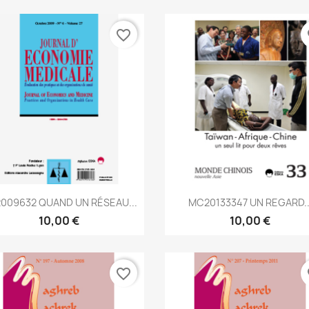
favorite_border
fa
Aperçu rapide
Aperçu rapide


009632 QUAND UN RÉSEAU...
MC20133347 UN REGARD..
10,00 €
10,00 €
favorite_border
fa