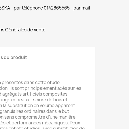
 ESKA - par téléphone 0142865565 - par mail
ns Générales de Vente
ls du produit
n présentés dans cette étude
on. Ils sont principalement axés sur les
d’agrégats artificiels composites
ange copeaux - sciure de bois et
à la substitution en volume apparent
granulaires ordinaires dans le but
éton sans compromettre d’une manière
iétés et performances mécaniques. Deux
es ont été étudiés, avec substitution de