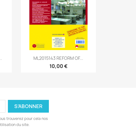
Aperçu rapide

.
ML2015143 REFORM OF...
10,00 €
ous trouverez pour cela nos
ilisation du site.