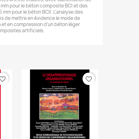
-8 mm pour le béton composite BCI et des
5 mm pour le béton BCII. L’analyse des
mis de mettre en évidence le mode de
 et en compression d’un béton léger
mposites artificiels.
vorite_border
favorite_border