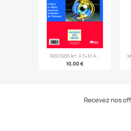
Aperçu rapide

RI2013233 Art. À Tu Et À...
M
10,00 €
Recevez nos off