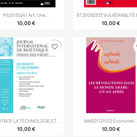
Aperçu rapide
Aperçu rapide


PS20155241 Art. Une...
BT20092333 VULNÉRABILITÉ E
10,00 €
10,00 €
favorite_border
fa
Aperçu rapide
Aperçu rapide


013431 LA TECHNOLOGIE ET...
MM201121032 Économie..
10,00 €
10,00 €