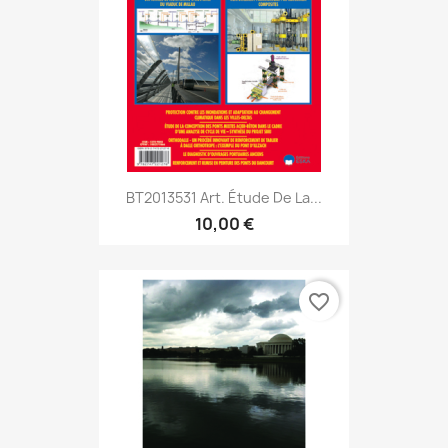
BT2013531 Art. Étude De La...
10,00 €
favorite_border