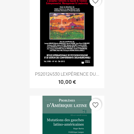
favorite_border
PS20124530 LEXPÉRIENCE DU...
10,00 €
favorite_border