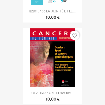
IB2010433 LA DIGNITÉ ET LE...
10,00 €
favorite_border
CF2013137 ART. L’Escrime...
10,00 €