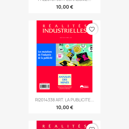
10,00 €
favorite_border
RI2014338 ART. LA PUBLICITE...
10,00 €