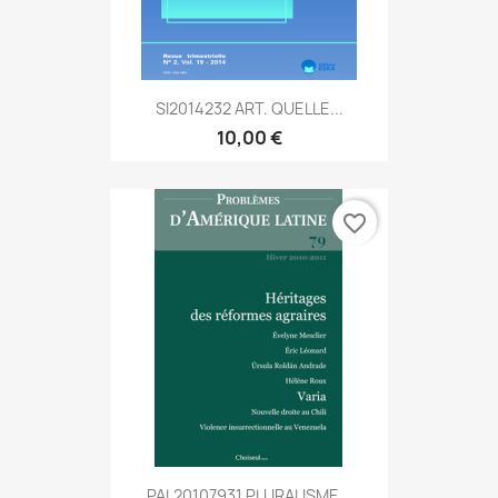
SI2014232 ART. QUELLE...
10,00 €
favorite_border
PAL20107931 PLURALISME...