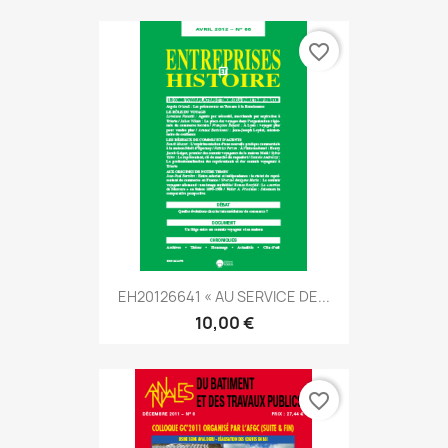
favorite_border
EH20126641 « AU SERVICE DE...
10,00 €
favorite_border