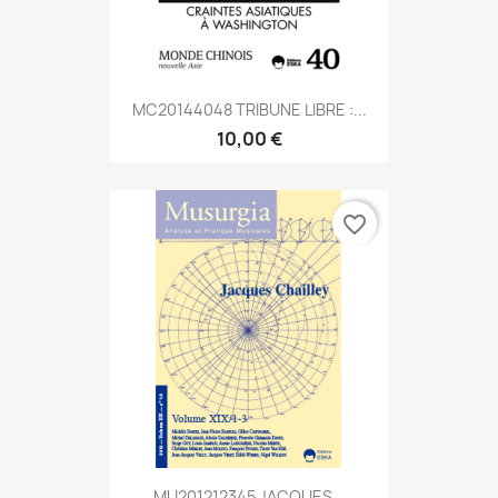
MC20144048 TRIBUNE LIBRE :...
10,00 €
favorite_border
MU201212345 JACQUES...