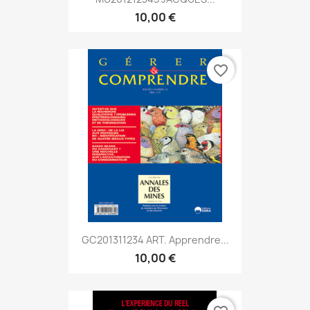
10,00 €
favorite_border
GC201311234 ART. Apprendre...
10,00 €