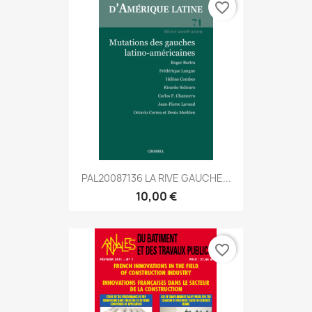
favorite_border
PAL20087136 LA RIVE GAUCHE...
10,00 €
favorite_border