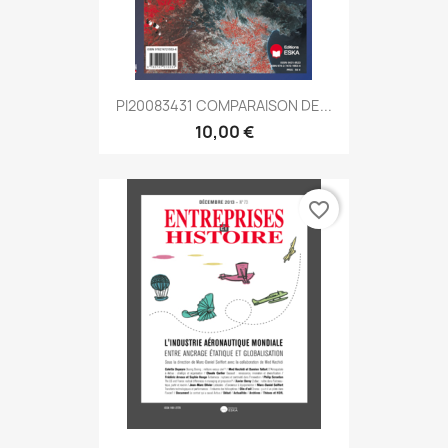
PI20083431 COMPARAISON DE...
10,00 €
favorite_border