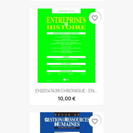
favorite_border
EH20147438 CHRONIQUE : EN...
10,00 €
favorite_border