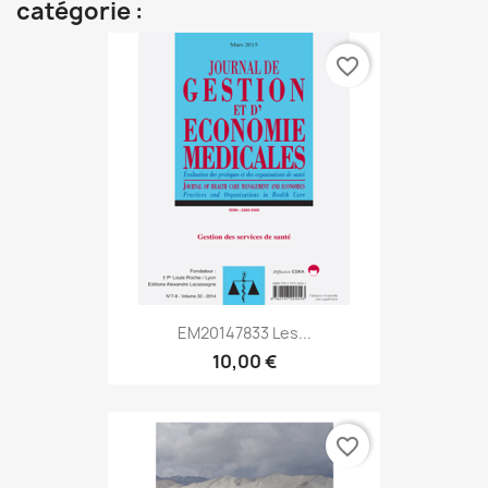
catégorie :
favorite_border
EM20147833 Les...
10,00 €
favorite_border