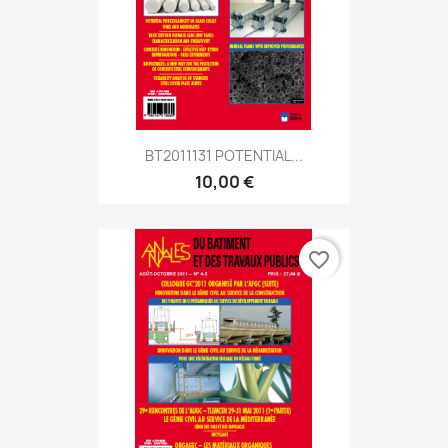
BT2011131 POTENTIAL...
10,00 €
favorite_border