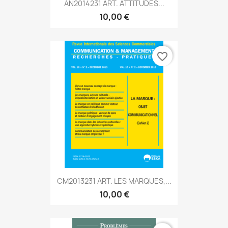
AN2014231 ART. ATTITUDES...
10,00 €
favorite_border
CM2013231 ART. LES MARQUES,...
10,00 €