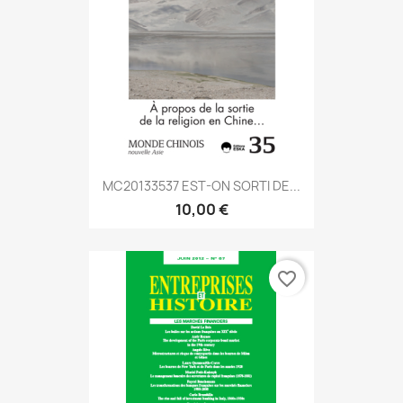
MC20133537 EST-ON SORTI DE...
10,00 €
favorite_border