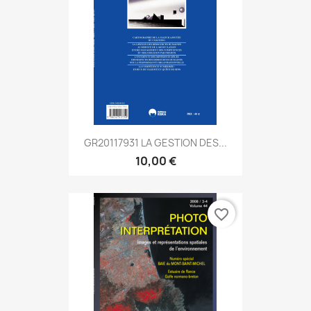
GR20117931 LA GESTION DES...
10,00 €
favorite_border