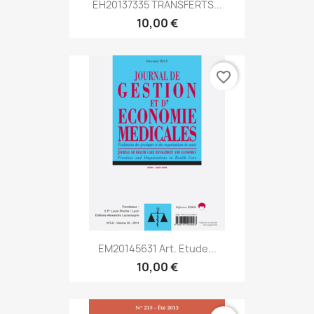
EH20137335 TRANSFERTS...
10,00 €
favorite_border
EM20145631 Art. Etude...
10,00 €