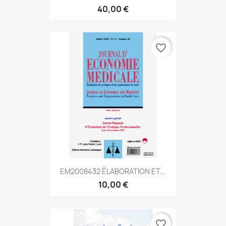
40,00 €
favorite_border
EM2008432 ÉLABORATION ET...
10,00 €
favorite_border