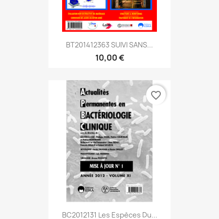
BT201412363 SUIVI SANS...
10,00 €
favorite_border
BC2012131 Les Espèces Du...