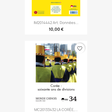
IM2014442 Art. Données...
10,00 €
favorite_border
MC20133432 LA CORÉE,...