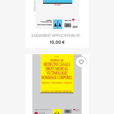
EM2008531 APPLICATION OF...
10,00 €
favorite_border