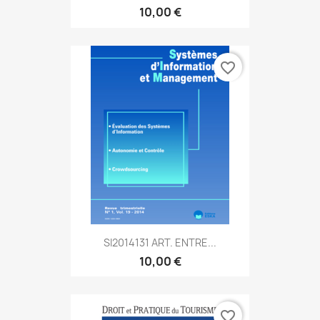
10,00 €
favorite_border
SI2014131 ART. ENTRE...
10,00 €
favorite_border