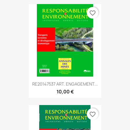
favorite_border
RE20147537 ART. ENGAGEMENT...
10,00 €
favorite_border