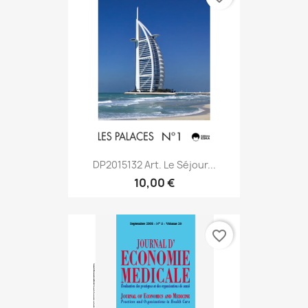
DP2015132 Art. Le Séjour...
10,00 €
favorite_border