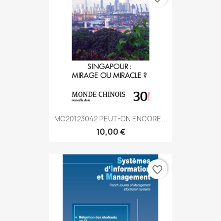
MC20123042 PEUT-ON ENCORE...
10,00 €
favorite_border