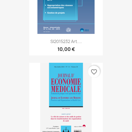
SI2015232 Art....
10,00 €
favorite_border