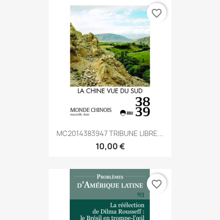
favorite_border
MC2014383947 TRIBUNE LIBRE...
10,00 €
favorite_border