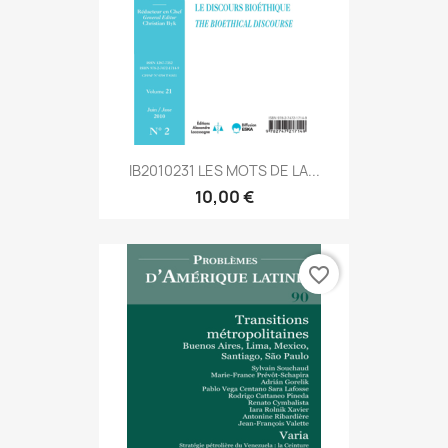
IB2010231 LES MOTS DE LA...
10,00 €
favorite_border