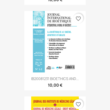
favorite_border
IB20081231 BIOETHICS AND...
10,00 €
favorite_border