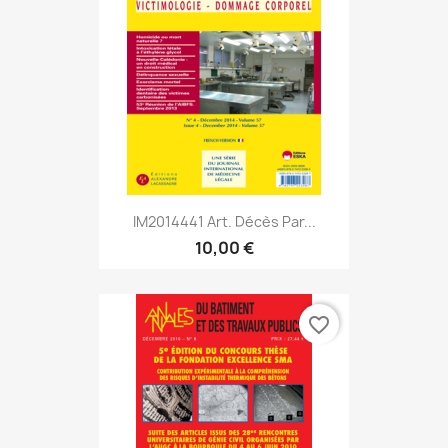
IM2014441 Art. Décès Par...
10,00 €
favorite_border