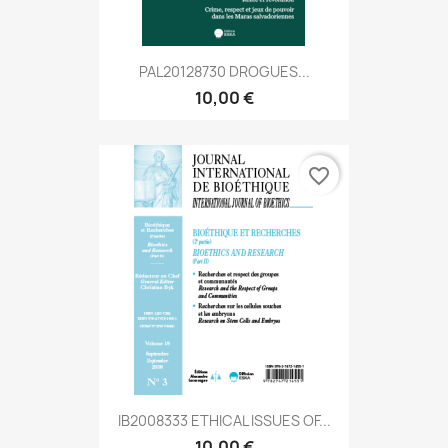
PAL20128730 DROGUES...
10,00 €
favorite_border
IB2008333 ETHICAL ISSUES OF...
10,00 €