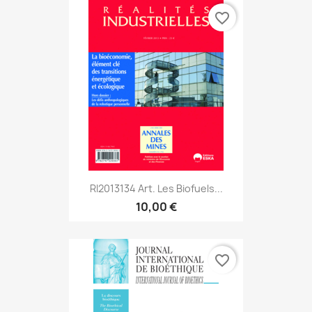
favorite_border
RI2013134 Art. Les Biofuels...
10,00 €
favorite_border