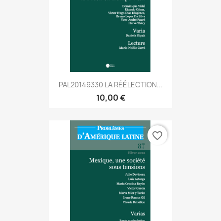
PAL20149330 LA RÉÉLECTION...
10,00 €
favorite_border