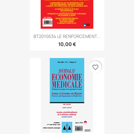
BT2010634 LE RENFORCEMENT...
10,00 €
favorite_border