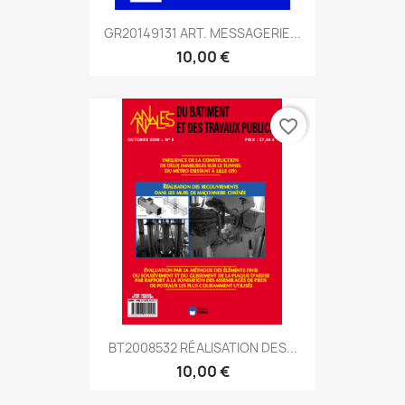
GR20149131 ART. MESSAGERIE...
10,00 €
favorite_border
BT2008532 RÉALISATION DES...
10,00 €