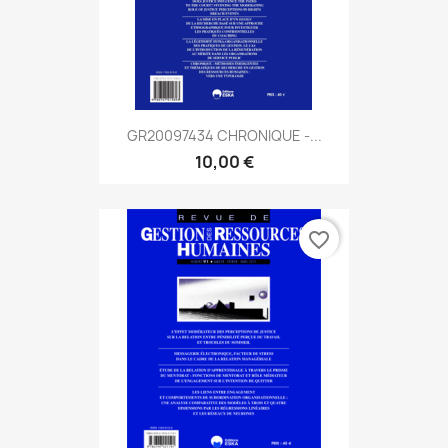
GR20097434 CHRONIQUE -...
10,00 €
favorite_border