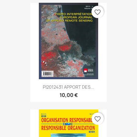
favorite_border
PI2012431 APPORT DES...
10,00 €
favorite_border