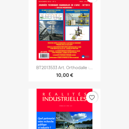
BT2013533 Art. Orthodalle :...
10,00 €
favorite_border