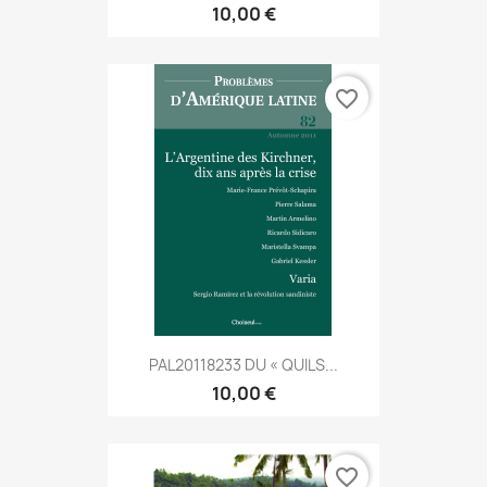
10,00 €
favorite_border
PAL20118233 DU « QUILS...
10,00 €
favorite_border