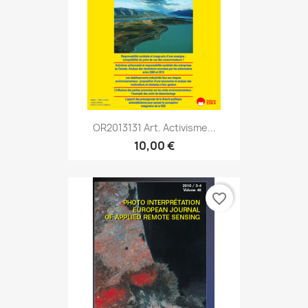
OR2013131 Art. Activisme...
10,00 €
favorite_border