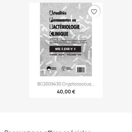
favorite_border
BC2009430 Cryptococcus...
40,00 €