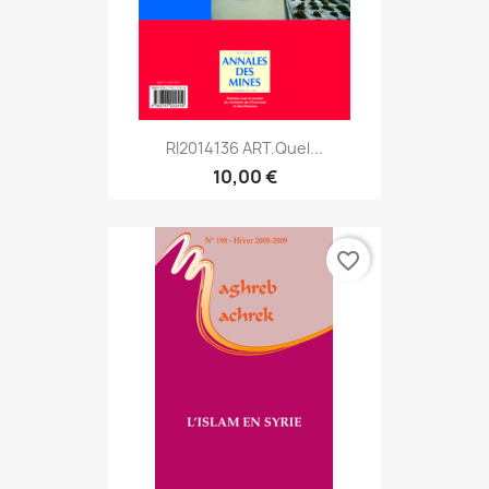
RI2014136 ART.Quel...
10,00 €
favorite_border