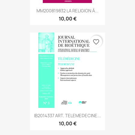
MM200819832 LA RELIGION À...
10,00 €
favorite_border
IB2014337 ART. TELEMEDECINE...
10,00 €