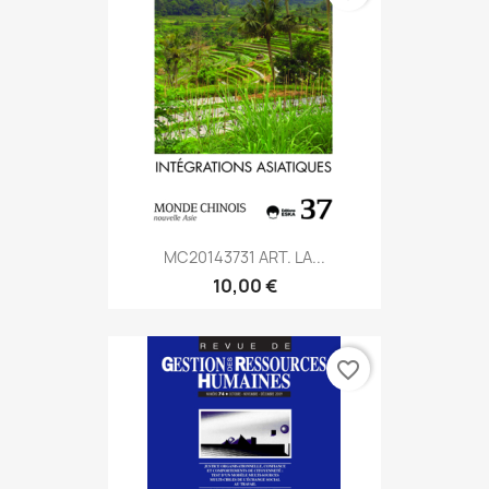
MC20143731 ART. LA...
10,00 €
favorite_border