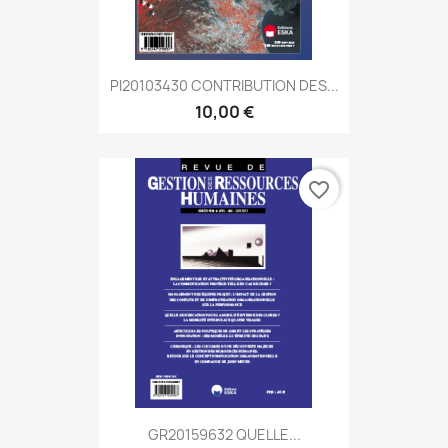
PI20103430 CONTRIBUTION DES...
10,00 €
favorite_border
GR20159632 QUELLE...