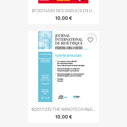
BT20114530 DES VIADUCS EN U...
10,00 €
favorite_border
IB20111232 THE NANOTECH R&D...
10,00 €