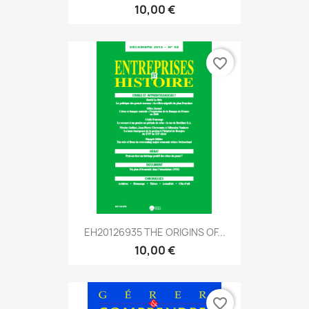
10,00 €
favorite_border
EH20126935 THE ORIGINS OF...
10,00 €
favorite_border