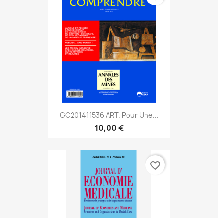
GC201411536 ART. Pour Une...
10,00 €
favorite_border