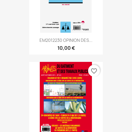
EM2012230 OPINION DES...
10,00 €
favorite_border