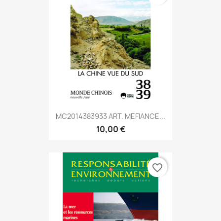
MC2014383933 ART. MEFIANCE...
10,00 €
favorite_border