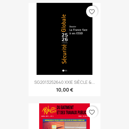
favorite_border
SG2013252640 XXIE SIÈCLE &...
10,00 €
favorite_border