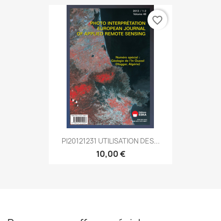
favorite_border
PI20121231 UTILISATION DES...
10,00 €