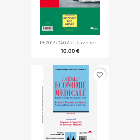
RE20137040 ART. La Zone :...
10,00 €
favorite_border