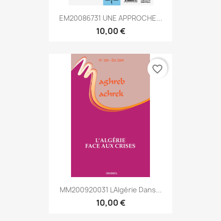
EM20086731 UNE APPROCHE...
10,00 €
favorite_border
MM200920031 LAlgérie Dans...
10,00 €