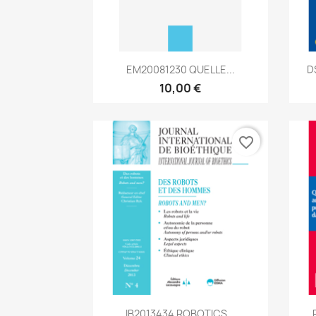
Aperçu rapide

EM20081230 QUELLE...
D
10,00 €
favorite_border
Aperçu rapide

IB2013434 ROBOTICS...