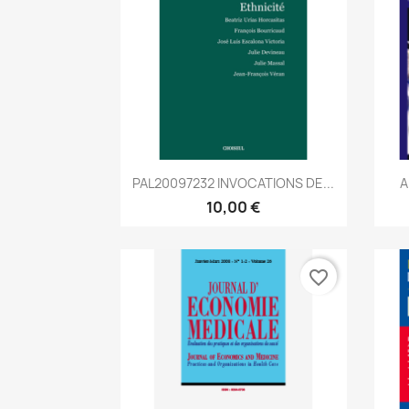
Aperçu rapide

PAL20097232 INVOCATIONS DE...
A
10,00 €
favorite_border