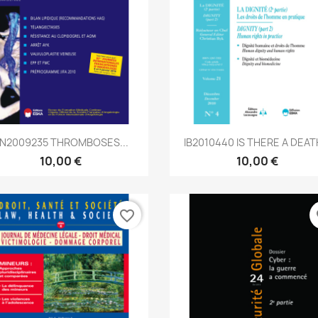
Aperçu rapide
Aperçu rapide


N2009235 THROMBOSES...
IB2010440 IS THERE A DEATH
10,00 €
10,00 €
favorite_border
fa