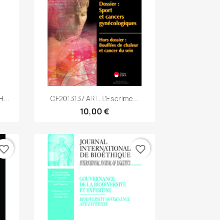
Aperçu rapide

...
CF2013137 ART. L’Escrime...
10,00 €
vorite_border
favorite_border