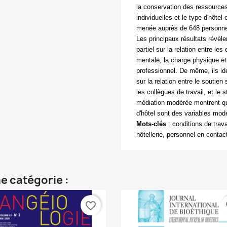
la conservation des ressources 
individuelles et le type d'hôte
menée auprès de 648 personnel
Les principaux résultats révèlen
partiel sur la relation entre le
mentale, la charge physique et 
professionnel. De même, ils iden
sur la relation entre le soutien
les collègues de travail, et le 
médiation modérée montrent que
d'hôtel sont des variables modé
Mots-clés
:
conditions de travai
hôtellerie, personnel en contac
e catégorie :
favorite_border
fa