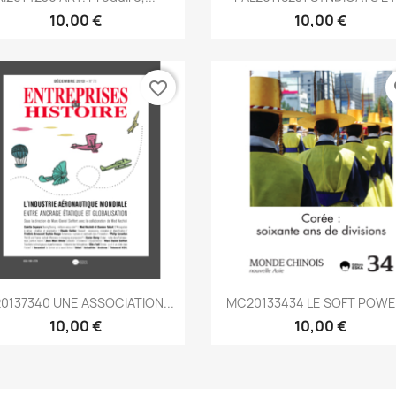
10,00 €
10,00 €
favorite_border
fa
Aperçu rapide
Aperçu rapide


0137340 UNE ASSOCIATION...
MC20133434 LE SOFT POWER
10,00 €
10,00 €