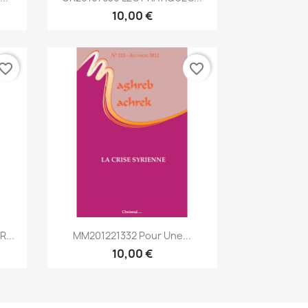
10,00 €
vorite_border
favorite_border
Aperçu rapide

...
MM201221332 Pour Une...
10,00 €