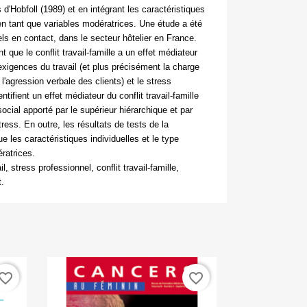
d'Hobfoll (1989) et en intégrant les caractéristiques
l en tant que variables modératrices. Une étude a été
s en contact, dans le secteur hôtelier en France.
t que le conflit travail-famille a un effet médiateur
s exigences du travail (et plus précisément la charge
l'agression verbale des clients) et le stress
tifient un effet médiateur du conflit travail-famille
 social apporté par le supérieur hiérarchique et par
stress. En outre, les résultats de tests de la
 les caractéristiques individuelles et le type
ratrices.
l, stress professionnel, conflit travail-famille,
t.
vorite_border
favorite_border