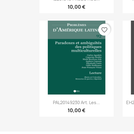
10,00 €
favorite_border
Aperçu rapide

PAL20149230 Art. Les...
EH2
10,00 €