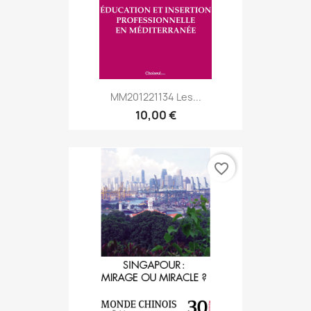
MM201221134 Les...
10,00 €
favorite_border