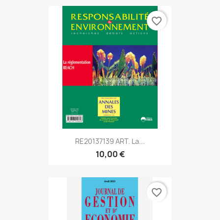
favorite_border
RE20137139 ART. La...
10,00 €
favorite_border