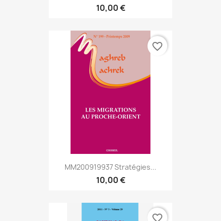
10,00 €
favorite_border
MM200919937 Stratégies...
10,00 €
favorite_border