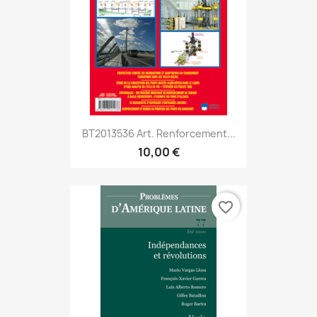
BT2013536 Art. Renforcement...
10,00 €
favorite_border