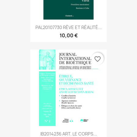
PAL20107730 RÊVE ET RÉALITÉ...
10,00 €
favorite_border
IB2014236 ART. LE CORPS...