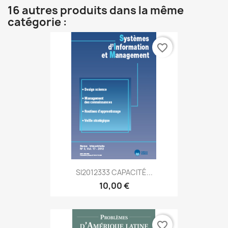
16 autres produits dans la même
catégorie :
favorite_border
SI2012333 CAPACITÉ...
10,00 €
favorite_border