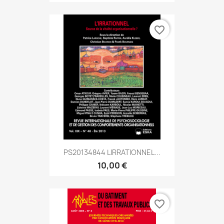
favorite_border
PS20134844 LIRRATIONNEL...
10,00 €
favorite_border