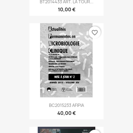
BT2014433 ART. LA TOUR...
10,00 €
favorite_border
BC2015233 AFIPIA
40,00 €