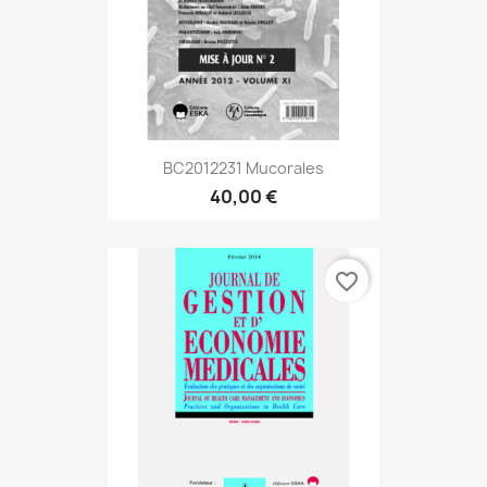
BC2012231 Mucorales
40,00 €
favorite_border