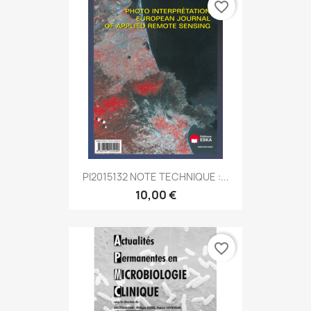
favorite_border
PI2015132 NOTE TECHNIQUE :...
10,00 €
favorite_border