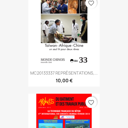
favorite_border
MC20133337 REPRÉSENTATIONS,...
10,00 €
favorite_border