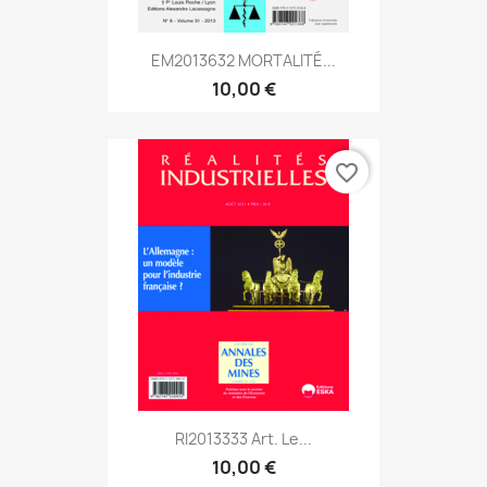
EM2013632 MORTALITÉ...
10,00 €
favorite_border
RI2013333 Art. Le...
10,00 €