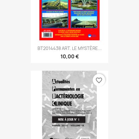
BT2014438 ART. LE MYSTÈRE...
10,00 €
favorite_border