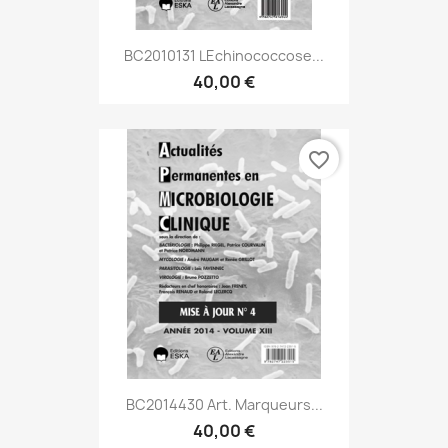
BC2010131 LEchinococcose...
40,00 €
favorite_border
BC2014430 Art. Marqueurs...
40,00 €