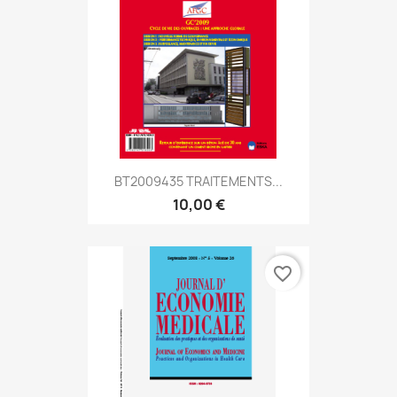
BT2009435 TRAITEMENTS...
10,00 €
favorite_border