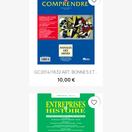
GC201411632 ART. BONNES ET...
10,00 €
favorite_border