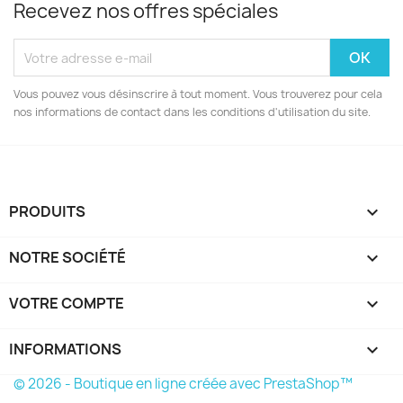
Recevez nos offres spéciales
Vous pouvez vous désinscrire à tout moment. Vous trouverez pour cela
nos informations de contact dans les conditions d'utilisation du site.
PRODUITS

NOTRE SOCIÉTÉ

VOTRE COMPTE

INFORMATIONS
keyboard_arrow_down
© 2026 - Boutique en ligne créée avec PrestaShop™