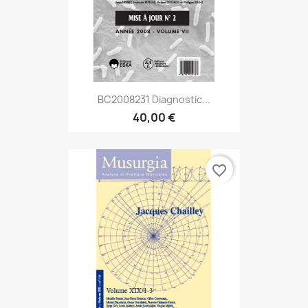
BC2008231 Diagnostic...
40,00 €
favorite_border