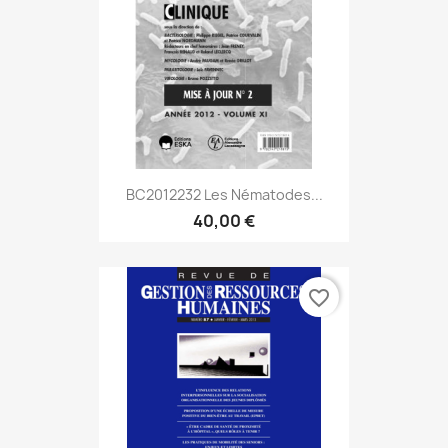
BC2012232 Les Nématodes...
40,00 €
favorite_border