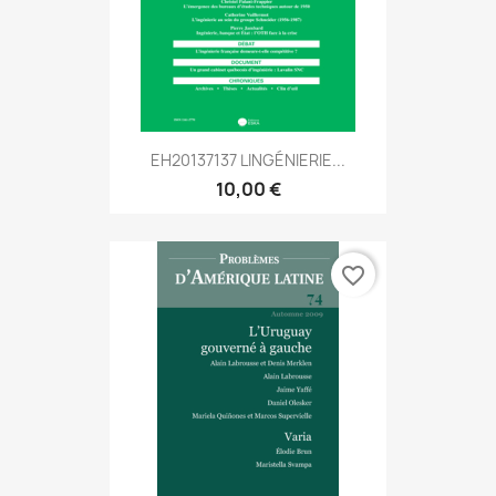
EH20137137 LINGÉNIERIE...
10,00 €
favorite_border