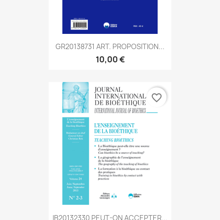
GR20138731 ART. PROPOSITION...
10,00 €
favorite_border
IB20132330 PEUT-ON ACCEPTER...