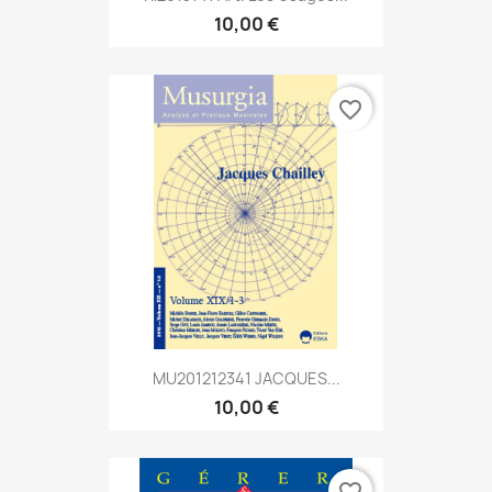
10,00 €
favorite_border
MU201212341 JACQUES...
10,00 €
favorite_border