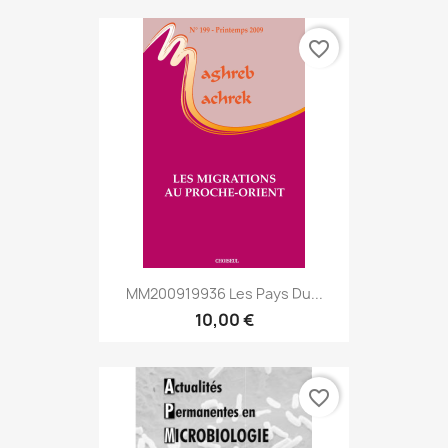
favorite_border
MM200919936 Les Pays Du...
10,00 €
favorite_border