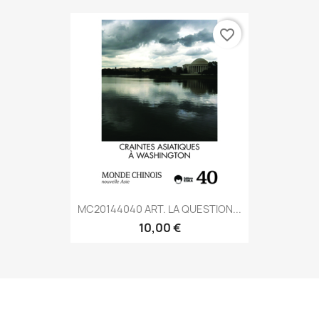
favorite_border
MC20144040 ART. LA QUESTION...
10,00 €