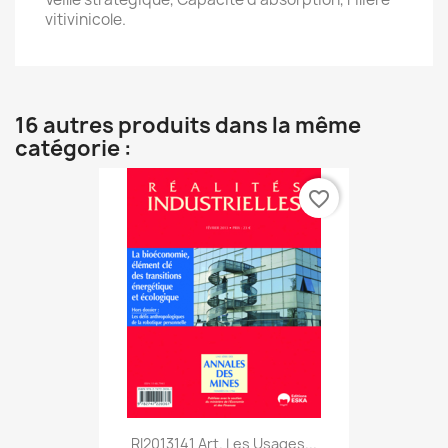
vitivinicole.
16 autres produits dans la même
catégorie :
favorite_border
RI2013141 Art. Les Usages...