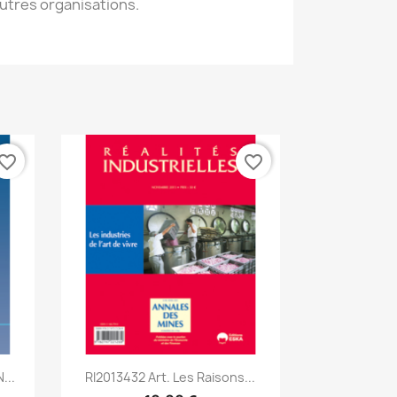
utres organisations.
vorite_border
favorite_border
Aperçu rapide

...
RI2013432 Art. Les Raisons...