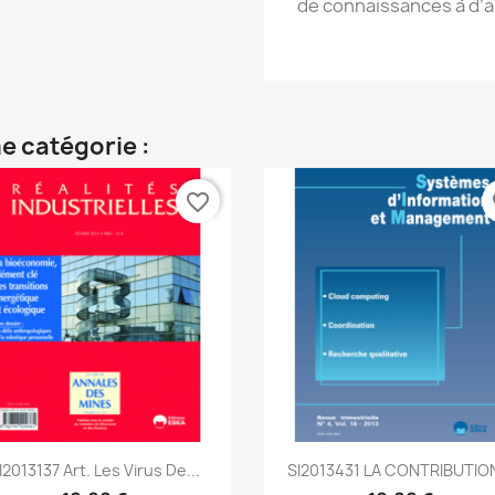
de connaissances à d’a
e catégorie :
favorite_border
fa
Aperçu rapide
Aperçu rapide


I2013137 Art. Les Virus De...
SI2013431 LA CONTRIBUTION