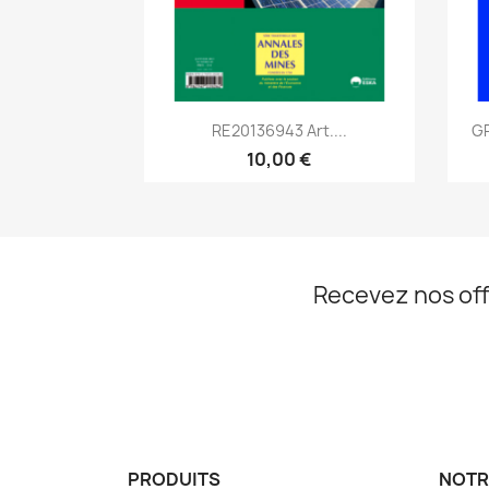
Aperçu rapide

RE20136943 Art....
GR
10,00 €
Recevez nos off
PRODUITS
NOTR