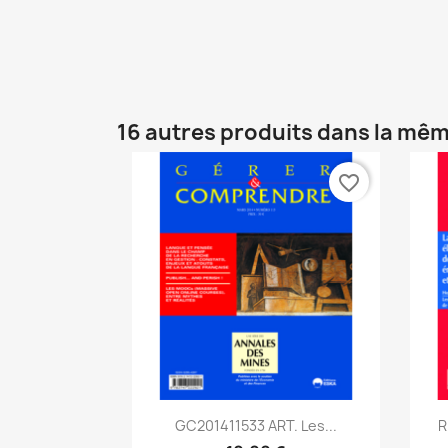
16 autres produits dans la mêm
favorite_border
Aperçu rapide

GC201411533 ART. Les...
R