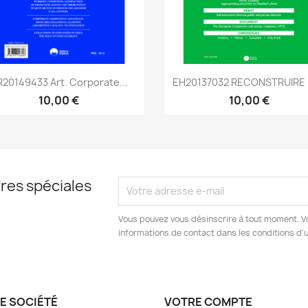
Aperçu rapide
Aperçu rapide


20149433 Art. Corporate...
EH20137032 RECONSTRUIRE L
10,00 €
10,00 €
res spéciales
Vous pouvez vous désinscrire à tout moment. V
informations de contact dans les conditions d'ut
E SOCIÉTÉ
VOTRE COMPTE