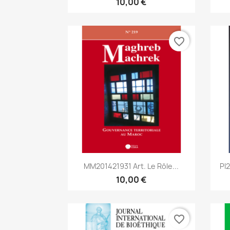
10,00 €
favorite_border
Aperçu rapide

MM201421931 Art. Le Rôle...
PI
10,00 €
favorite_border