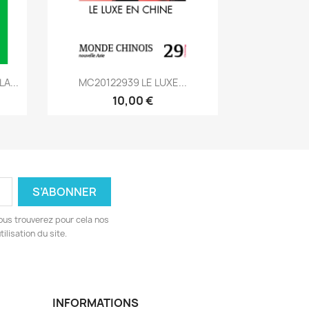
Aperçu rapide

A...
MC20122939 LE LUXE...
10,00 €
ous trouverez pour cela nos
ilisation du site.
INFORMATIONS