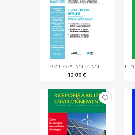
Aperçu rapide

IB20113436 EXCELLENCE...
EH20
10,00 €
favorite_border