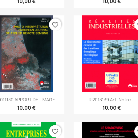
10,00 €
10,00 €
favorite_border
fa
Aperçu rapide
Aperçu rapide


2011130 APPORT DE LIMAGE...
RI2013139 Art. Notre...
10,00 €
10,00 €
favorite_border
fa