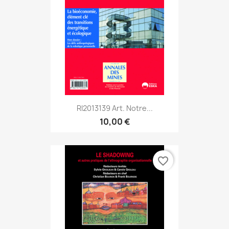
RI2013139 Art. Notre...
10,00 €
favorite_border