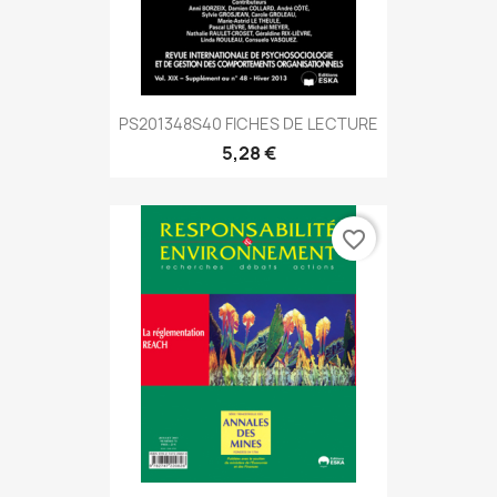
PS201348S40 FICHES DE LECTURE
5,28 €
favorite_border