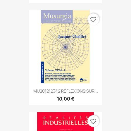
favorite_border
MU201212342 RÉFLEXIONS SUR...
10,00 €
favorite_border