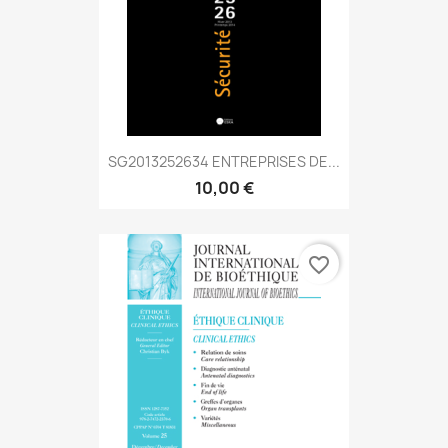
SG2013252634 ENTREPRISES DE...
10,00 €
favorite_border