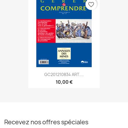
favorite_border
GC201210834 ART....
10,00 €
Recevez nos offres spéciales