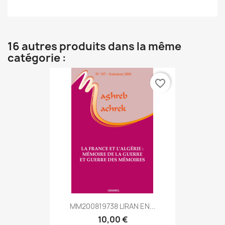
16 autres produits dans la même
catégorie :
favorite_border
MM200819738 LIRAN EN...
10,00 €