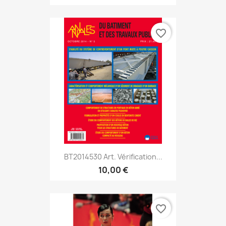
favorite_border
BT2014530 Art. Vérification...
10,00 €
favorite_border