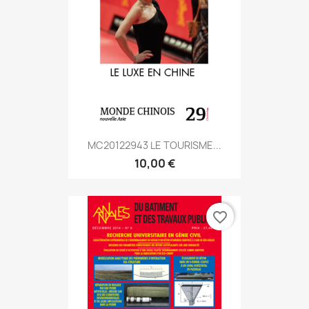
MC20122943 LE TOURISME...
10,00 €
favorite_border