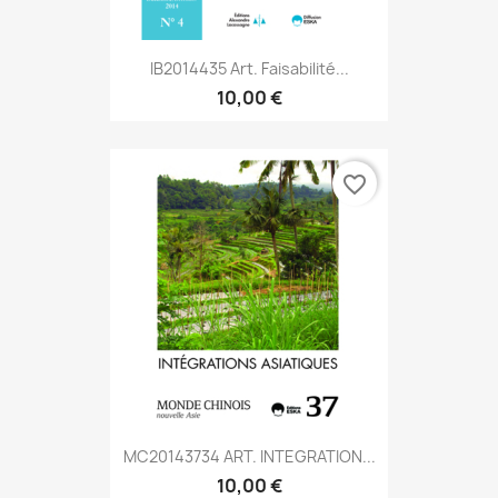
IB2014435 Art. Faisabilité...
10,00 €
favorite_border
MC20143734 ART. INTEGRATION...
10,00 €