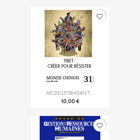
favorite_border
MC20123138 AGIR ET...
10,00 €
favorite_border