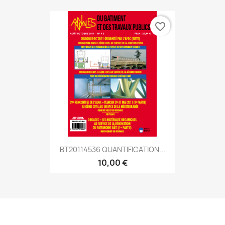
favorite_border
BT20114536 QUANTIFICATION...
10,00 €