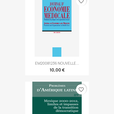
favorite_border
EM20081236 NOUVELLE...
10,00 €
favorite_border