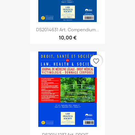
DS2014631 Art. Compendium...
10,00 €
favorite_border
DS20141237 Art. DROIT,...