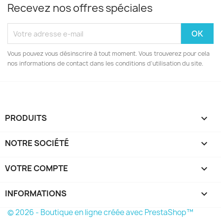
Recevez nos offres spéciales
Vous pouvez vous désinscrire à tout moment. Vous trouverez pour cela
nos informations de contact dans les conditions d'utilisation du site.
PRODUITS

NOTRE SOCIÉTÉ

VOTRE COMPTE

INFORMATIONS
keyboard_arrow_down
© 2026 - Boutique en ligne créée avec PrestaShop™