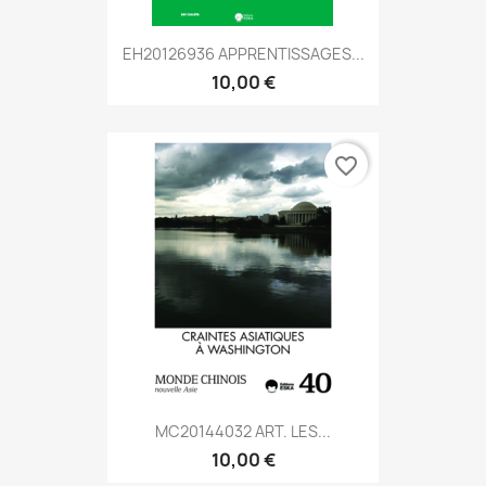
EH20126936 APPRENTISSAGES...
10,00 €
favorite_border
MC20144032 ART. LES...
10,00 €