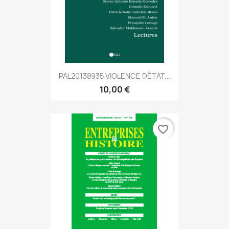
PAL20138935 VIOLENCE DÉTAT...
10,00 €
favorite_border