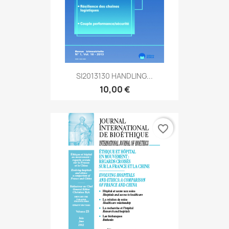
SI2013130 HANDLING...
10,00 €
favorite_border