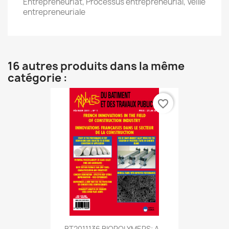
Entrepreneuriat, Processus entrepreneurial, Veille
entrepreneuriale
16 autres produits dans la même
catégorie :
favorite_border
BT2011136 BIOPOLYMERS: A...