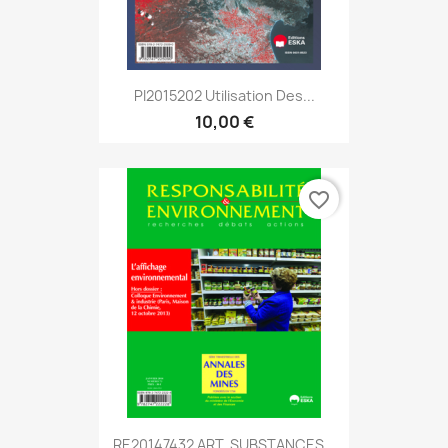
PI2015202 Utilisation Des...
10,00 €
favorite_border
RE20147432 ART. SUBSTANCES...