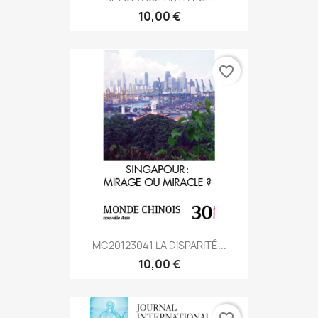
10,00 €
favorite_border
MC20123041 LA DISPARITÉ...
10,00 €