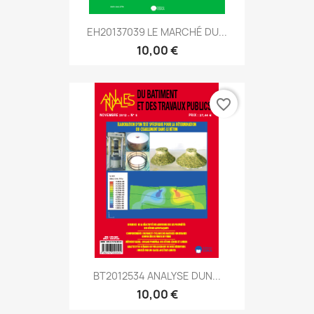
EH20137039 LE MARCHÉ DU...
10,00 €
favorite_border
BT2012534 ANALYSE DUN...
10,00 €