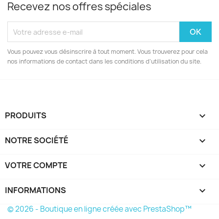
Recevez nos offres spéciales
Vous pouvez vous désinscrire à tout moment. Vous trouverez pour cela
nos informations de contact dans les conditions d'utilisation du site.
PRODUITS

NOTRE SOCIÉTÉ

VOTRE COMPTE

INFORMATIONS
keyboard_arrow_down
© 2026 - Boutique en ligne créée avec PrestaShop™