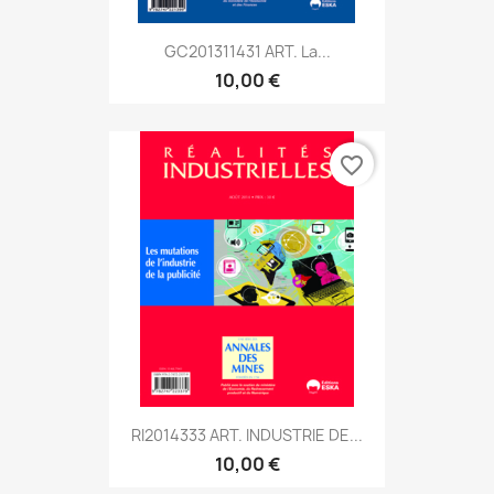
GC201311431 ART. La...
10,00 €
favorite_border
RI2014333 ART. INDUSTRIE DE...
10,00 €