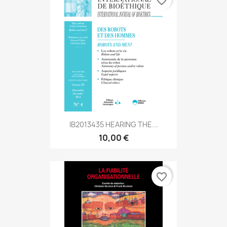
favorite_border
IB2013435 HEARING THE...
10,00 €
favorite_border