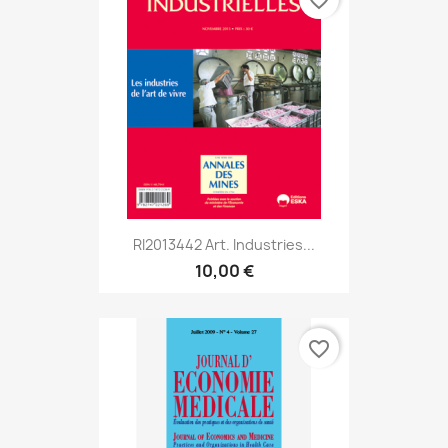
favorite_border
RI2013442 Art. Industries...
10,00 €
favorite_border