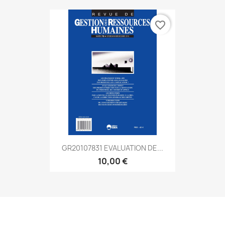
favorite_border
GR20107831 EVALUATION DE...
10,00 €