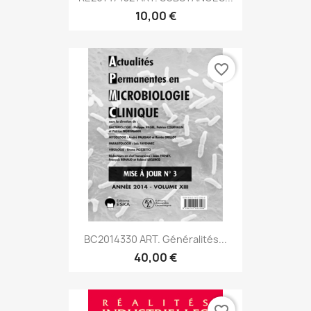
10,00 €
favorite_border
BC2014330 ART. Généralités...
40,00 €