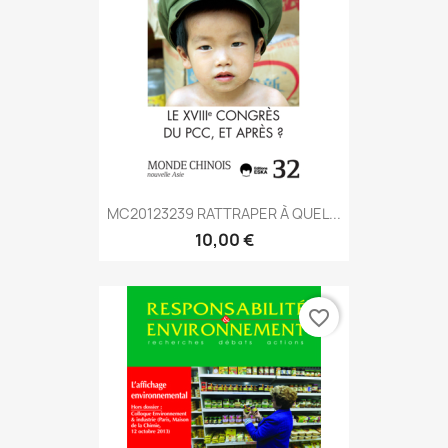
MC20123239 RATTRAPER À QUEL...
10,00 €
favorite_border