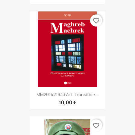
favorite_border
MM201421933 Art. Transition...
10,00 €
favorite_border