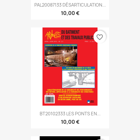
PAL20087133 DÉSARTICULATION...
10,00 €
favorite_border
BT20102333 LES PONTS EN...
10,00 €