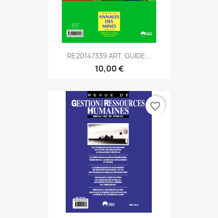
RE20147339 ART. GUIDE...
10,00 €
favorite_border