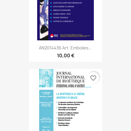
AN2014436 Art. Embolies...
10,00 €
favorite_border