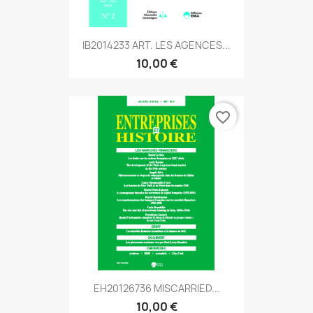
IB2014233 ART. LES AGENCES...
10,00 €
favorite_border
EH20126736 MISCARRIED...
10,00 €