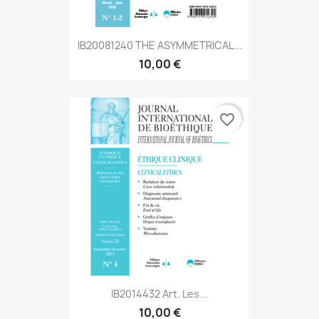
IB20081240 THE ASYMMETRICAL...
10,00 €
favorite_border
IB2014432 Art. Les...
10,00 €