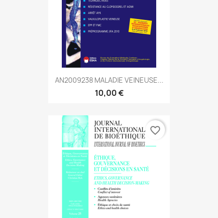
AN2009238 MALADIE VEINEUSE...
10,00 €
favorite_border