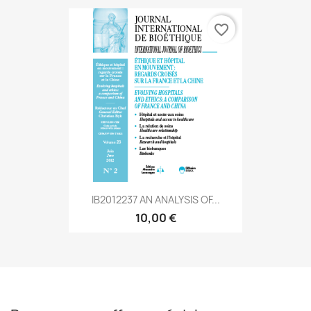
favorite_border
IB2012237 AN ANALYSIS OF...
10,00 €