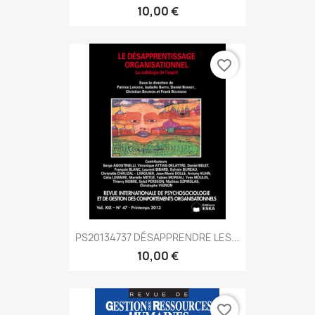
10,00 €
favorite_border
PS20134737 DÉSAPPRENDRE LES...
10,00 €
favorite_border