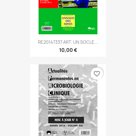
RE20147337 ART. UN SOCLE...
10,00 €
favorite_border