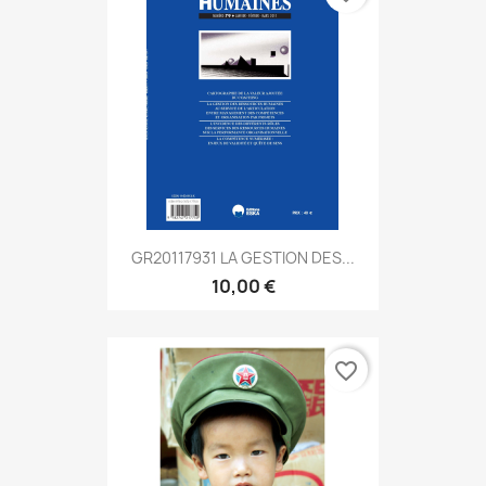
GR20117931 LA GESTION DES...
10,00 €
favorite_border