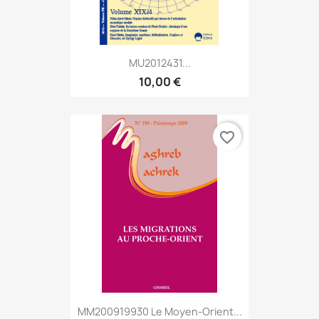
MU2012431...
10,00 €
favorite_border
MM200919930 Le Moyen-Orient...