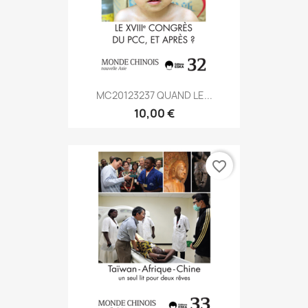
MC20123237 QUAND LE...
10,00 €
favorite_border