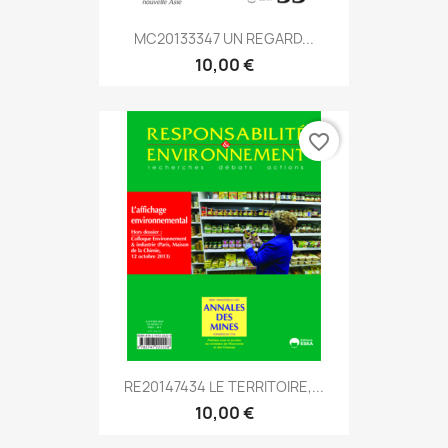
MC20133347 UN REGARD...
10,00 €
favorite_border
RE20147434 LE TERRITOIRE,...
10,00 €