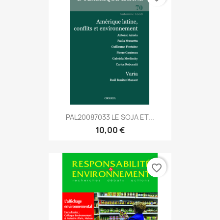
PAL20087033 LE SOJA ET...
10,00 €
favorite_border