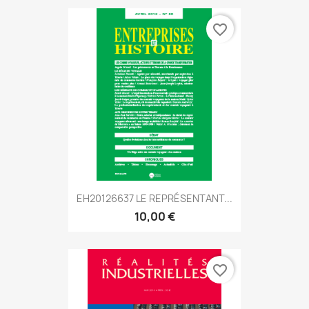
favorite_border
EH20126637 LE REPRÉSENTANT...
10,00 €
favorite_border