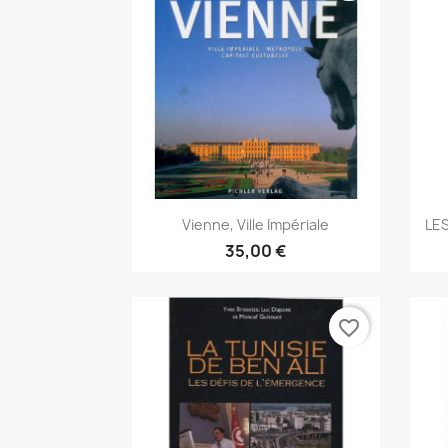
Aperçu rapide

Vienne, Ville Impériale
LES
35,00 €
favorite_border