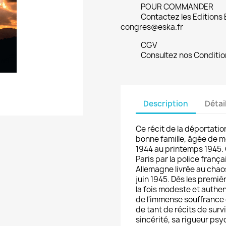
POUR COMMANDER
Contactez les Editions
congres@eska.fr
CGV
Consultez nos Conditio
Description
Détai
Ce récit de la déportatio
bonne famille, âgée de m
1944 au printemps 1945. 
Paris par la police franç
Allemagne livrée au chaos
juin 1945. Dès les premiè
la fois modeste et auth
de l'immense souffrance 
de tant de récits de survi
sincérité, sa rigueur psy