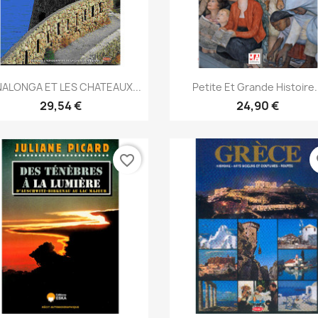
Aperçu rapide
Aperçu rapide


NALONGA ET LES CHATEAUX...
Petite Et Grande Histoire.
29,54 €
24,90 €
favorite_border
fa