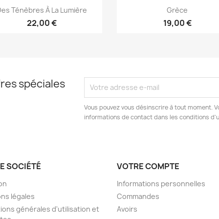
Aperçu rapide
Aperçu rapide


Des Ténèbres À La Lumière
Grèce
22,00 €
19,00 €
res spéciales
Vous pouvez vous désinscrire à tout moment. V
informations de contact dans les conditions d'ut
E SOCIÉTÉ
VOTRE COMPTE
son
Informations personnelles
ns légales
Commandes
ions générales d'utilisation et
Avoirs