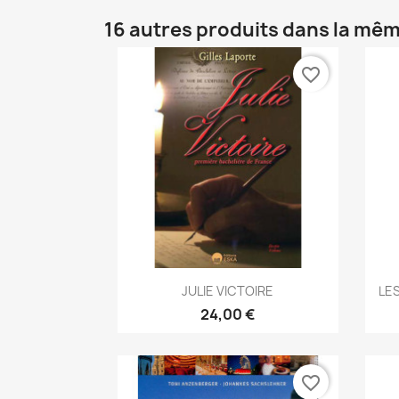
16 autres produits dans la mêm
favorite_border
Aperçu rapide

JULIE VICTOIRE
LES
24,00 €
favorite_border