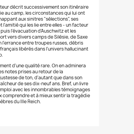
auteur décrit successivement son itinéraire
vie au camp, les circonstances qui lui ont
appant aux sinitres "sélections", ses
amitié qui les lie entre elles - un facteur
, puis l'évacuation d'Auschwitz et les
ort vers divers camps de Silésie, de Saxe
 l'errance entre troupes russes, débris
français libérés dans l'univers hallucinant
o.
cument d'une qualité rare. On en adminera
es notes prises au retour de la
 justesse de ton, d'autant que dans son
fraîcheur de ses dix-neuf ans. Bref, un livre
e emploi avec les innombrables témoignages
ux comprendre et à mieux sentir la tragédie
èbres du IIIe Reich.