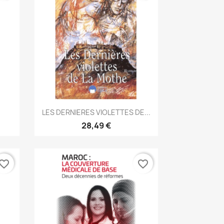
Aperçu rapide

LES DERNIERES VIOLETTES DE...
28,49 €
vorite_border
favorite_border