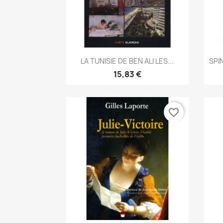
Aperçu rapide

LA TUNISIE DE BEN ALI LES...
SPI
15,83 €
favorite_border