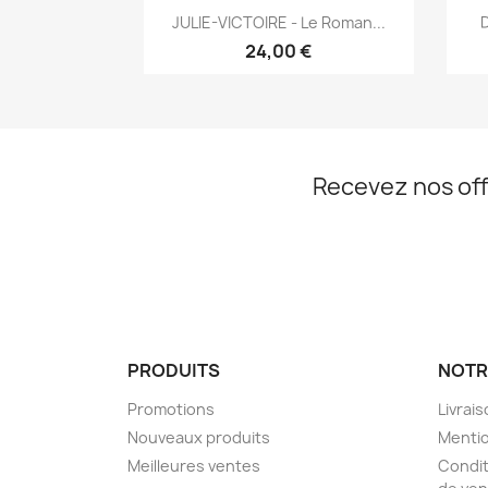
Aperçu rapide

JULIE-VICTOIRE - Le Roman...
24,00 €
Recevez nos off
PRODUITS
NOTR
Promotions
Livrai
Nouveaux produits
Mentio
Meilleures ventes
Condit