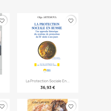
vorite_border
favorite_border
Aperçu rapide

La Protection Sociale En...
36,93 €
vorite_border
favorite_border