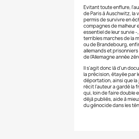
Evitant toute enflure, l'
de Paris à Auschwitz, la 
permis de survivre en éch
compagnes de malheur et l'
essentiel de leur survie -
terribles marches de la m
ou de Brandebourg, enfin
allemands et prisonniers 
de l'Allemagne année zér
Il s'agit donc là d'un do
la précision, étayée par l
déportation, ainsi que la
récit l'auteur a gardé la 
qui, loin de faire doubl
déjà publiés, aide à mie
du génocide dans les tén