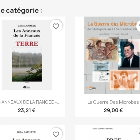
e catégorie :
favorite_border
fa
Aperçu rapide
Aperçu rapide


 ANNEAUX DE LA FIANCEE -...
La Guerre Des Microbes
23,21 €
29,00 €
favorite_border
fa