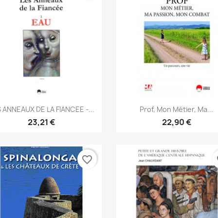
Aperçu rapide
Aperçu rapide


 ANNEAUX DE LA FIANCEE -...
Prof, Mon Métier, Ma...
23,21 €
22,90 €
favorite_border
fa