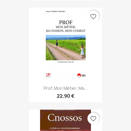
favorite_border
Prof, Mon Métier, Ma...
22,90 €
favorite_border