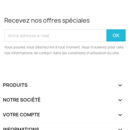
Recevez nos offres spéciales
Vous pouvez vous désinscrire à tout moment. Vous trouverez pour cela
nos informations de contact dans les conditions d'utilisation du site.
PRODUITS

NOTRE SOCIÉTÉ

VOTRE COMPTE

INFORMATIONS
keyboard_arrow_down