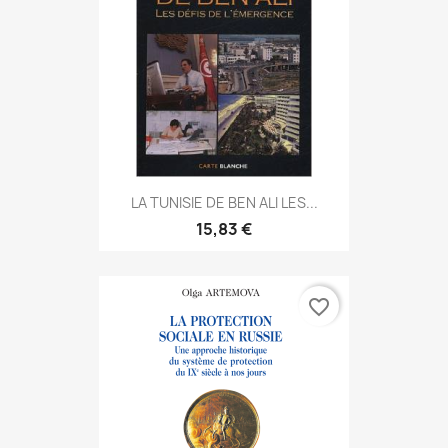
LA TUNISIE DE BEN ALI LES...
15,83 €
favorite_border