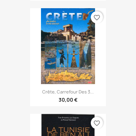
favorite_border
Crête, Carrefour Des 3...
30,00 €
favorite_border