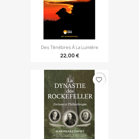
Des Ténèbres À La Lumière
22,00 €
favorite_border