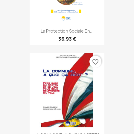
La Protection Sociale En...
36,93 €
favorite_border