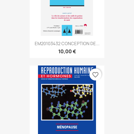
EM20103432 CONCEPTION DE...
10,00 €
favorite_border