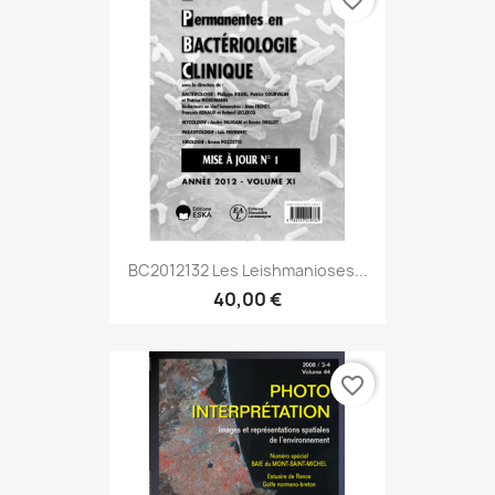
favorite_border
BC2012132 Les Leishmanioses...
40,00 €
favorite_border