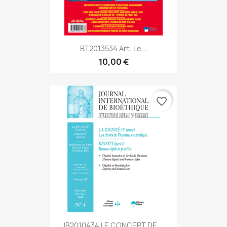
BT2013534 Art. Le...
10,00 €
favorite_border
IB2010434 LE CONCEPT DE...