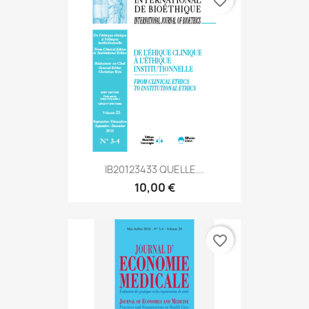
favorite_border
IB20123433 QUELLE...
10,00 €
favorite_border