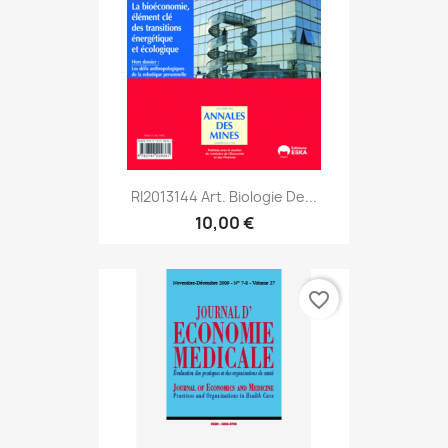
RI2013144 Art. Biologie De...
10,00 €
favorite_border