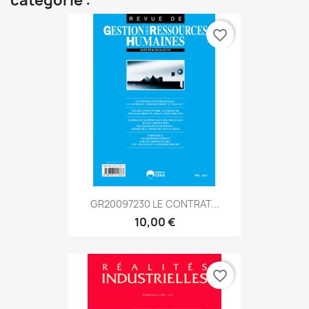
catégorie :
favorite_border
GR20097230 LE CONTRAT...
10,00 €
favorite_border