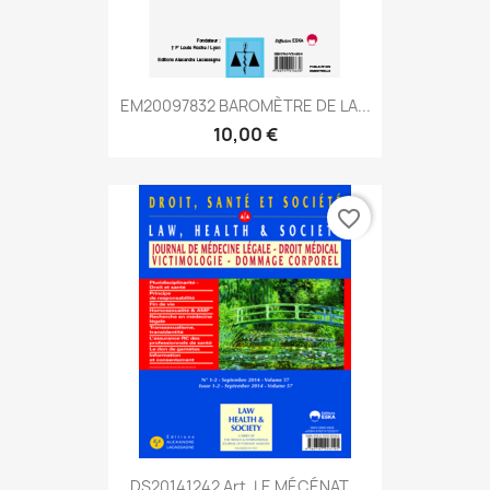
EM20097832 BAROMÈTRE DE LA...
10,00 €
favorite_border
DS20141242 Art. LE MÉCÉNAT...