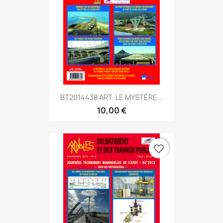
BT2014438 ART. LE MYSTÈRE...
10,00 €
favorite_border