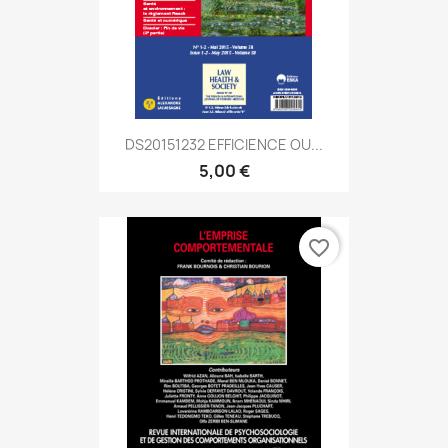
DS20151232 EFFICIENCE OU...
5,00 €
favorite_border