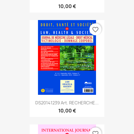
10,00 €
favorite_border
DS20141239 Art. RECHERCHE...
10,00 €
favorite_border