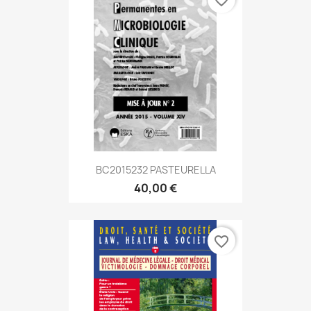
BC2015232 PASTEURELLA
40,00 €
favorite_border