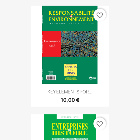
favorite_border
KEY ELEMENTS FOR...
10,00 €
favorite_border