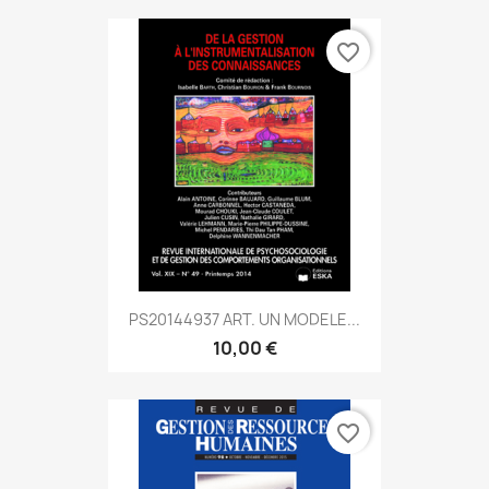
favorite_border
PS20144937 ART. UN MODELE...
10,00 €
favorite_border