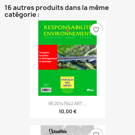
16 autres produits dans la même
catégorie :
favorite_border
RE20147542 ART....
10,00 €
favorite_border