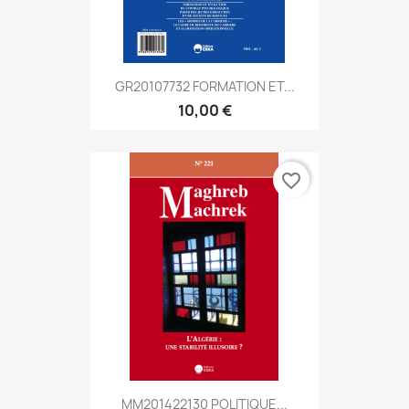
GR20107732 FORMATION ET...
10,00 €
favorite_border
MM201422130 POLITIQUE...