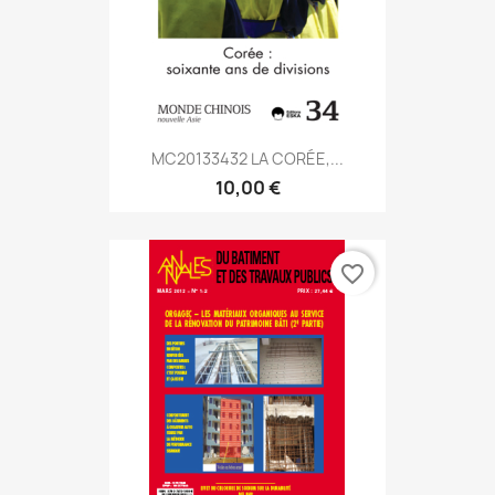
MC20133432 LA CORÉE,...
10,00 €
favorite_border