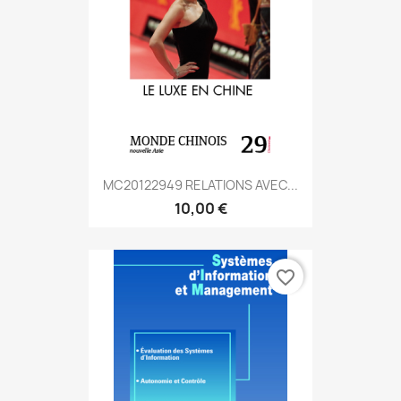
MC20122949 RELATIONS AVEC...
10,00 €
favorite_border