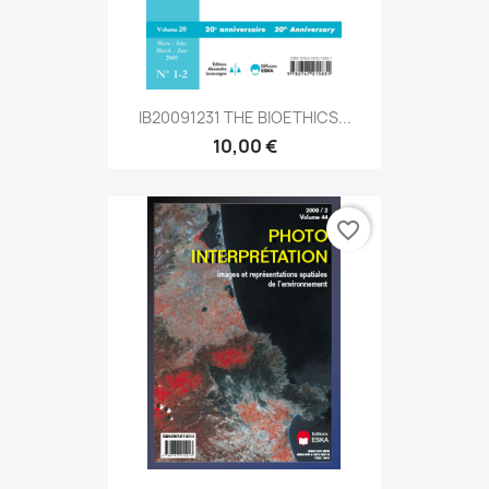
IB20091231 THE BIOETHICS...
10,00 €
favorite_border