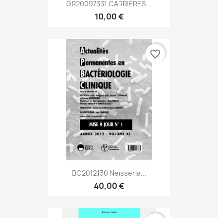
GR20097331 CARRIÈRES...
10,00 €
favorite_border
BC2012130 Neisseria...
40,00 €