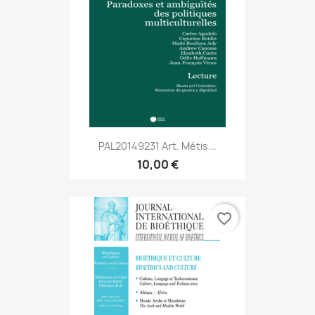
PAL20149231 Art. Métis...
10,00 €
favorite_border