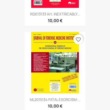
RI2013133 Art. INEXTRICABLY...
10,00 €
favorite_border
ML2015134 FATAL EXORCISM:...
10,00 €