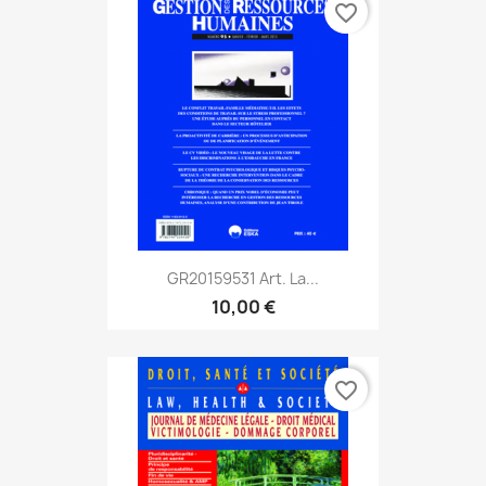
favorite_border
GR20159531 Art. La...
10,00 €
favorite_border