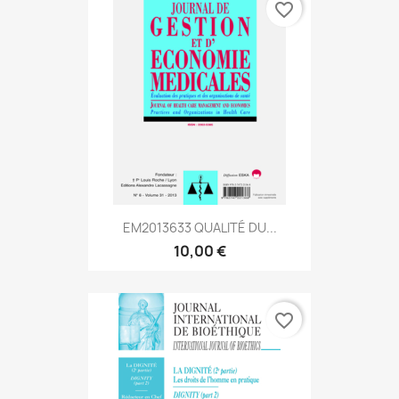
favorite_border
EM2013633 QUALITÉ DU...
10,00 €
favorite_border