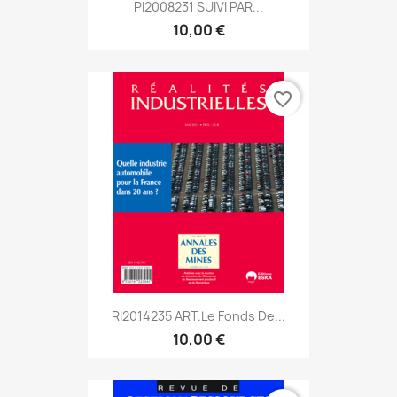
PI2008231 SUIVI PAR...
10,00 €
favorite_border
RI2014235 ART.Le Fonds De...
10,00 €