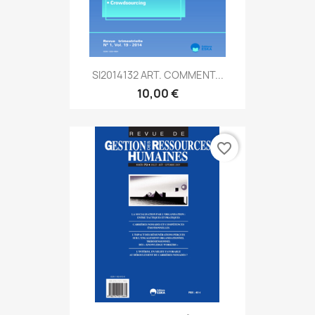
SI2014132 ART. COMMENT...
10,00 €
favorite_border