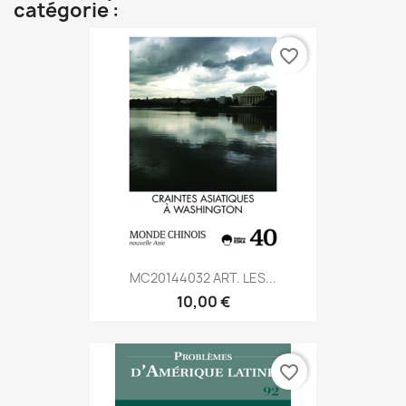
catégorie :
favorite_border
MC20144032 ART. LES...
10,00 €
favorite_border