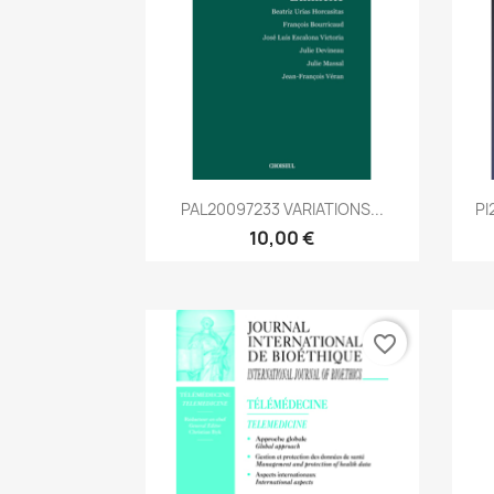
Aperçu rapide

PAL20097233 VARIATIONS...
PI
10,00 €
favorite_border