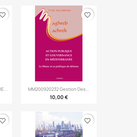
vorite_border
favorite_border
Aperçu rapide

E...
MM200920232 Gestion Des...
10,00 €
vorite_border
favorite_border