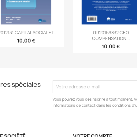
Aperçu rapide
Aperçu rapide


2012131 CAPITAL SOCIAL ET...
GR20159832 CEO
COMPENSATION...
10,00 €
10,00 €
res spéciales
Vous pouvez vous désinscrire à tout moment. V
informations de contact dans les conditions d'ut
E SOCIÉTÉ
VOTRE COMPTE