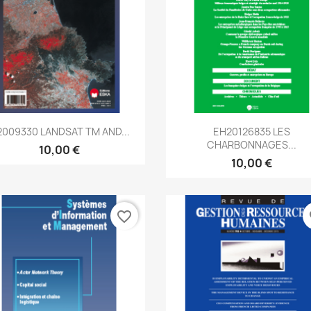
Aperçu rapide
Aperçu rapide


2009330 LANDSAT TM AND...
EH20126835 LES
CHARBONNAGES...
10,00 €
10,00 €
favorite_border
fa