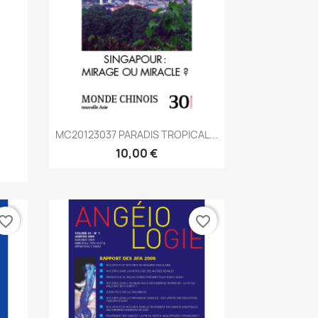
Aperçu rapide

MC20123037 PARADIS TROPICAL...
10,00 €
vorite_border
favorite_border