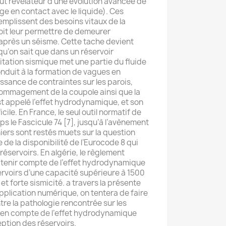
aut révélateur d’une évolution avancée de
ge en contact avec le liquide). Ces
emplissent des besoins vitaux de la
oit leur permettre de demeurer
après un séisme. Cette tache devient
qu’on sait que dans un réservoir
citation sismique met une partie du fluide
nduit à la formation de vagues en
issance de contraintes sur les parois,
ommagement de la coupole ainsi que la
t appelé l’effet hydrodynamique, et son
cile. En France, le seul outil normatif de
s le Fascicule 74 [7], jusqu’à l’avènement
ers sont restés muets sur la question
e de la disponibilité de l’Eurocode 8 qui
réservoirs. En algérie, le règlement
tenir compte de l’effet hydrodynamique
rvoirs d’une capacité supérieure à 1500
 forte sismicité. a travers la présente
application numérique, on tentera de faire
ntre la pathologie rencontrée sur les
se en compte de l’effet hydrodynamique
eption des réservoirs.