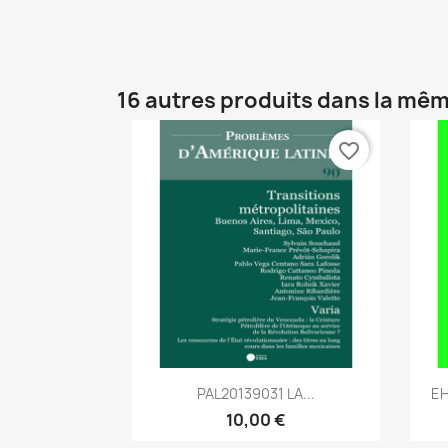
16 autres produits dans la mêm
favorite_border
Aperçu rapide

PAL20139031 LA...
EH
10,00 €