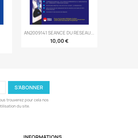
Aperçu rapide

AN2009141 SEANCE DU RESEAU...
10,00 €
ous trouverez pour cela nos
ilisation du site.
INFORMATIONS