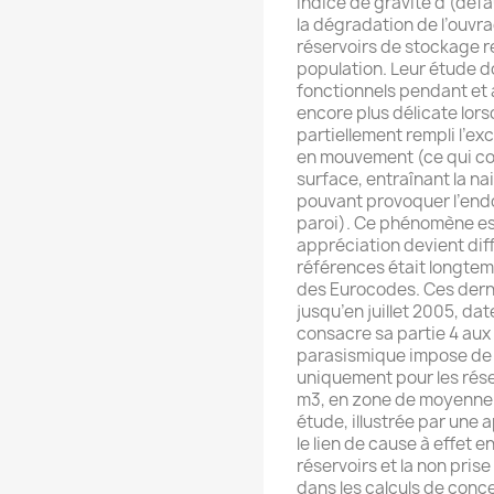
indice de gravité d (déf
la dégradation de l’ouvra
réservoirs de stockage r
population. Leur étude d
fonctionnels pendant et 
encore plus délicate lors
partiellement rempli l’ex
en mouvement (ce qui co
surface, entraînant la na
pouvant provoquer l’end
paroi). Ce phénomène es
appréciation devient diffi
références était longtemp
des Eurocodes. Ces derni
jusqu’en juillet 2005, dat
consacre sa partie 4 aux 
parasismique impose de 
uniquement pour les rése
m3, en zone de moyenne et
étude, illustrée par une 
le lien de cause à effet e
réservoirs et la non pri
dans les calculs de conc