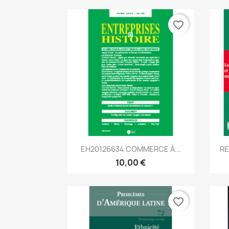
favorite_border
Aperçu rapide

EH20126634 COMMERCE À...
RE
10,00 €
favorite_border