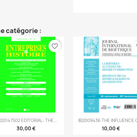
e catégorie :
favorite_border
fa
Aperçu rapide
Aperçu rapide


20147502 EDITORIAL : THE...
IB2009436 THE INFLUENCE OF
30,00 €
10,00 €