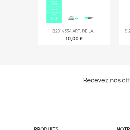
Aperçu rapide

IB2014334 ART. DE LA...
SI
10,00 €
Recevez nos off
PRODUITS
NOTR