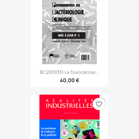
BC2009331 La Toxocarose...
40,00 €
favorite_border