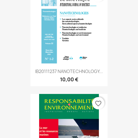
IB20111237 NANOTECHNOLOGY...
10,00 €
favorite_border