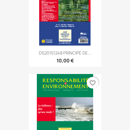
DS20151248 PRINCIPE DE...
10,00 €
favorite_border