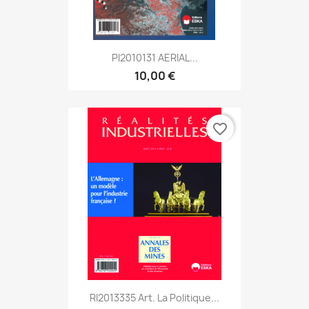
PI2010131 AERIAL...
10,00 €
favorite_border
RI2013335 Art. La Politique...