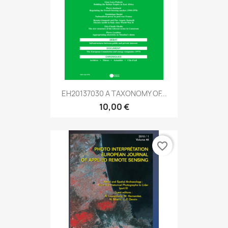
EH20137030 A TAXONOMY OF...
10,00 €
favorite_border