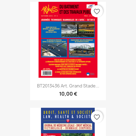
favorite_border
BT2013436 Art. Grand Stade...
10,00 €
favorite_border