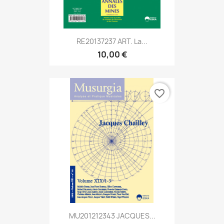
RE20137237 ART. La...
10,00 €
favorite_border
MU201212343 JACQUES...