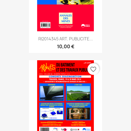
RI2014345 ART. PUBLICITE...
10,00 €
favorite_border