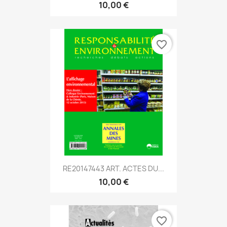
10,00 €
favorite_border
RE20147443 ART. ACTES DU...
10,00 €
favorite_border