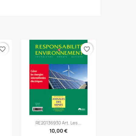
vorite_border
favorite_border
Aperçu rapide

.
RE20136930 Art. Les...
10,00 €