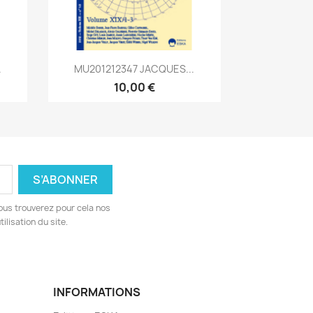
Aperçu rapide

.
MU201212347 JACQUES...
10,00 €
ous trouverez pour cela nos
ilisation du site.
INFORMATIONS