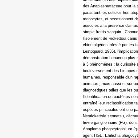
des Anaplasmataceae pour la p
parasitent les cellules hématop
monocytes, et occasionnent des
associés à la présence d'amas 
simple frottis sanguin . Connu
l'isolement de Rickettsia canis
chien algérien infesté par les
Lestoquard, 1935), l'implicati
démonstration beaucoup plus r
à 3 phénomènes : la curiosité 
bouleversement des biotopes s
humaines, responsable d'un ra
animaux ; mais aussi et surtout
diagnostiques telles que les ou
l'identification de bactéries no
entraîné leur reclassification 
espèces principales ont une pa
Neorickettsia sennetsu, découv
fièvre ganglionnaire (FG), dont l
Anaplama phagocytophilum (qu
agent HGE, Ehrlichia phagocyto