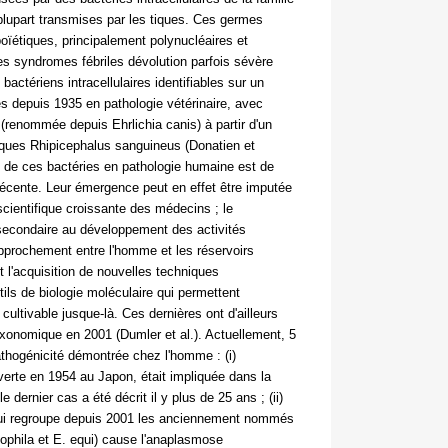
lupart transmises par les tiques. Ces germes
oïétiques, principalement polynucléaires et
 syndromes fébriles dévolution parfois sévère
bactériens intracellulaires identifiables sur un
es depuis 1935 en pathologie vétérinaire, avec
 (renommée depuis Ehrlichia canis) à partir d'un
 tiques Rhipicephalus sanguineus (Donatien et
on de ces bactéries en pathologie humaine est de
écente. Leur émergence peut en effet être imputée
scientifique croissante des médecins ; le
econdaire au développement des activités
pprochement entre l'homme et les réservoirs
 l'acquisition de nouvelles techniques
tils de biologie moléculaire qui permettent
n cultivable jusque-là. Ces dernières ont d'ailleurs
taxonomique en 2001 (Dumler et al.). Actuellement, 5
thogénicité démontrée chez l'homme : (i)
erte en 1954 au Japon, était impliquée dans la
e dernier cas a été décrit il y plus de 25 ans ; (ii)
i regroupe depuis 2001 les anciennement nommés
phila et E. equi) cause l'anaplasmose