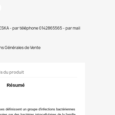
 ESKA - par téléphone 0142865565 - par mail
ns Générales de Vente
ls du produit
Résumé
ses définissent
un groupe d'infections bactériennes
sées par des bactéries intracellulaires de la famille