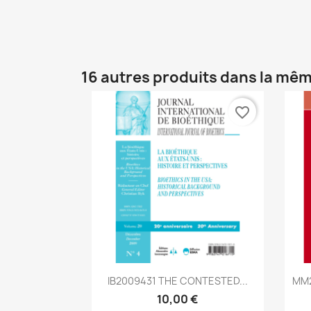
16 autres produits dans la mêm
favorite_border
Aperçu rapide

IB2009431 THE CONTESTED...
MM2
10,00 €