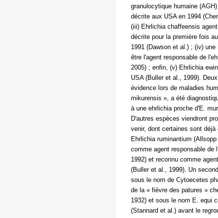
granulocytique humaine (AGH) 
décrite aux USA en 1994 (Chen 
(iii) Ehrlichia chaffeensis age
décrite pour la première fois au
1991 (Dawson et al.) ; (iv) une
être l'agent responsable de l
2005) ; enfin, (v) Ehrlichia ew
USA (Buller et al., 1999). Deu
évidence lors de maladies huma
mikurensis », a été diagnostiqué
à une ehrlichia proche d'E. mur
D'autres espèces viendront pr
venir, dont certaines sont déj
Ehrlichia ruminantium (Allsopp 
comme agent responsable de l'
1992) et reconnu comme agent 
(Buller et al., 1999). Un sec
sous le nom de Cytoecetes ph
de la « fièvre des patures » ch
1932) et sous le nom E. equi c
(Stannard et al.) avant le re