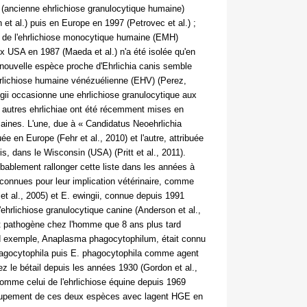
(ancienne ehrlichiose granulocytique humaine)
et al.) puis en Europe en 1997 (Petrovec et al.) ;
nt de l'ehrlichiose monocytique humaine (EMH)
x USA en 1987 (Maeda et al.) n'a été isolée qu'en
 nouvelle espèce proche d'Ehrlichia canis semble
'ehrlichiose humaine vénézuélienne (EHV) (Perez,
ingii occasionne une ehrlichiose granulocytique aux
x autres ehrlichiae ont été récemment mises en
ines. L'une, due à « Candidatus Neoehrlichia
e en Europe (Fehr et al., 2010) et l'autre, attribuée
is, dans le Wisconsin (USA) (Pritt et al., 2011).
obablement rallonger cette liste dans les années à
à connues pour leur implication vétérinaire, comme
et al., 2005) et E. ewingii, connue depuis 1991
ehrlichiose granulocytique canine (Anderson et al.,
pathogène chez l'homme que 8 ans plus tard
ond exemple, Anaplasma phagocytophilum, était connu
agocytophila puis E. phagocytophila comme agent
ez le bétail depuis les années 1930 (Gordon et al.,
omme celui de l'ehrlichiose équine depuis 1969
groupement de ces deux espèces avec lagent HGE en