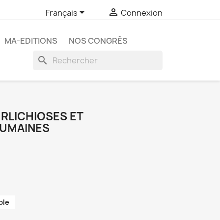


Français
Connexion
MA-EDITIONS
NOS CONGRÈS
search
HRLICHIOSES ET
UMAINES
ble