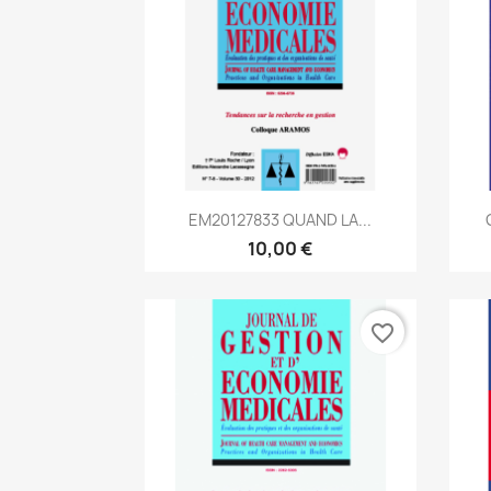
Aperçu rapide

EM20127833 QUAND LA...
10,00 €
favorite_border