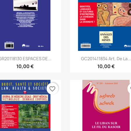
Aperçu rapide
Aperçu rapide


GR20118130 ESPACES DE...
GC201411834 Art. De La..
10,00 €
10,00 €
favorite_border
fa