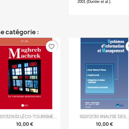
2001 (Dumler et al.).
e catégorie :
favorite_border
fa
Aperçu rapide
Aperçu rapide


01321632 LÉCO-TOURISME...
SI2012130 ANALYSE DES..
10,00 €
10,00 €