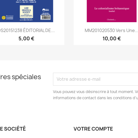
Aperçu rapide
Aperçu rapide


S20151238 ÉDITORIAL DE...
MM201020530 Vers Une..
5,00 €
10,00 €
res spéciales
Vous pouvez vous désinscrire à tout moment. V
informations de contact dans les conditions d'ut
E SOCIÉTÉ
VOTRE COMPTE