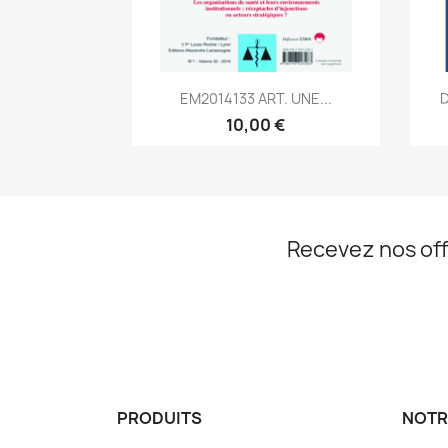
Aperçu rapide

EM2014133 ART. UNE...
D
10,00 €
Recevez nos off
PRODUITS
NOTR