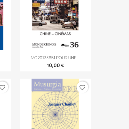
Aperçu rapide

.
MC20133651 POUR UNE...
10,00 €
vorite_border
favorite_border