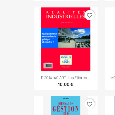
favorite_border
Aperçu rapide

RI2014140 ART. Les Filières...
MC
10,00 €
favorite_border