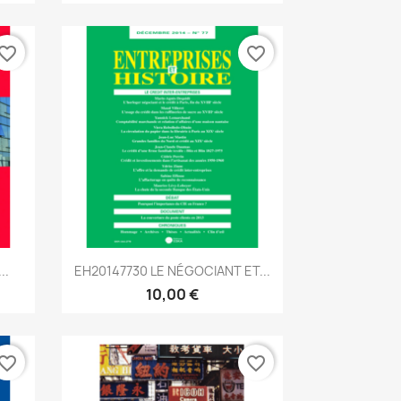
vorite_border
favorite_border
Aperçu rapide

..
EH20147730 LE NÉGOCIANT ET...
10,00 €
vorite_border
favorite_border