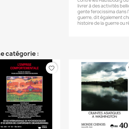
contre les Habsbourg ou 
livrer à des activités bell
gente ferocissima dans l’I
guerre, dit également ch
histoire de la guerre ou r
e catégorie :
favorite_border
fa