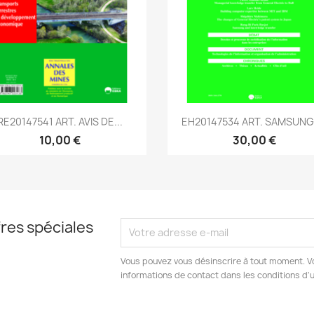
Aperçu rapide
Aperçu rapide


RE20147541 ART. AVIS DE...
EH20147534 ART. SAMSUNG :
10,00 €
30,00 €
res spéciales
Vous pouvez vous désinscrire à tout moment. V
informations de contact dans les conditions d'ut