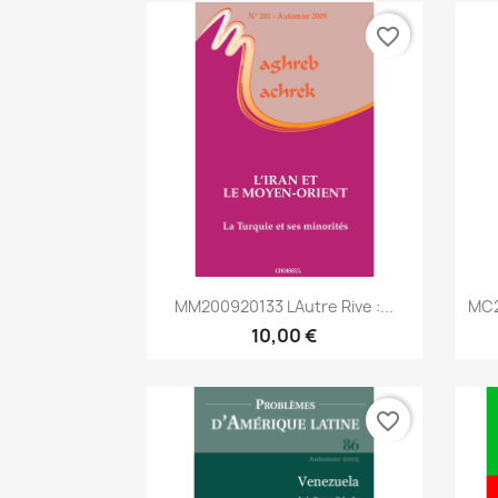
favorite_border
Aperçu rapide

MM200920133 Lautre Rive :...
MC2
10,00 €
favorite_border