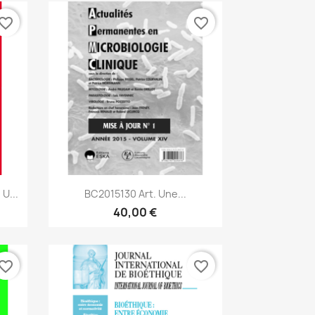
vorite_border
favorite_border
Aperçu rapide

U...
BC2015130 Art. Une...
40,00 €
vorite_border
favorite_border