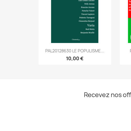
Aperçu rapide

PAL20128630 LE POPULISME...
10,00 €
Recevez nos off