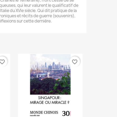
Charles le Téméraire), n’ont cessé de se
iqueuses, qui leur valurent le qualificatif de
talie du XVIe siècle. Qui dit pratique de la
roniques et récits de guerre (souvenirs),
éflexions sur cette dernière.
vorite_border
favorite_border