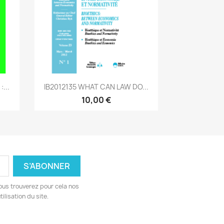
Aperçu rapide

...
IB2012135 WHAT CAN LAW DO...
10,00 €
ous trouverez pour cela nos
ilisation du site.