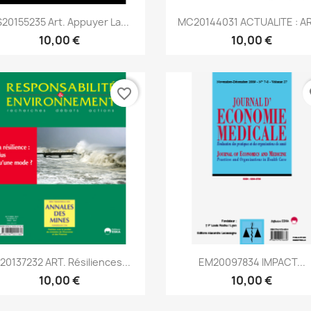
Aperçu rapide
Aperçu rapide


20155235 Art. Appuyer La...
MC20144031 ACTUALITE : ART
10,00 €
10,00 €
favorite_border
fa
Aperçu rapide
Aperçu rapide


20137232 ART. Résiliences...
EM20097834 IMPACT...
10,00 €
10,00 €