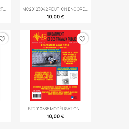
Aperçu rapide

...
MC20123042 PEUT-ON ENCORE...
10,00 €
vorite_border
favorite_border
Aperçu rapide

BT2010535 MODÉLISATION...
10,00 €