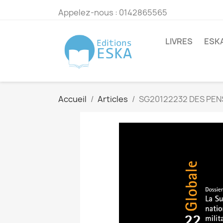
Appelez-nous :
0142865565
LIVRES
ESK
Accueil
Articles
SG20122232 DES PENS