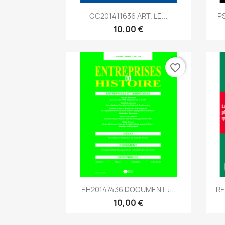
Aperçu rapide

GC201411636 ART. LE...
PS
10,00 €
favorite_border
Aperçu rapide

EH20147436 DOCUMENT :...
RE
10,00 €