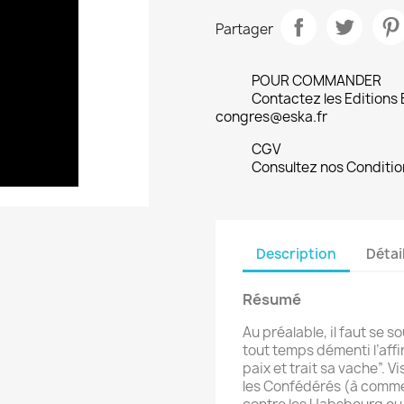
Partager
POUR COMMANDER
Contactez les Editions
congres@eska.fr
CGV
Consultez nos Conditio
Description
Détai
Résumé
Au préalable, il faut se s
tout temps démenti l’affi
paix et trait sa vache”. Vi
les Confédérés (à comme