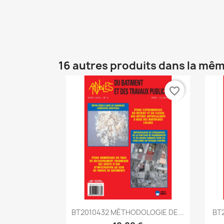
16 autres produits dans la mêm
favorite_border
Aperçu rapide

BT2010432 MÉTHODOLOGIE DE...
BT2