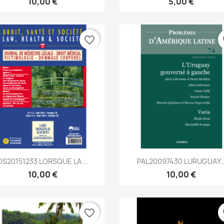
10,00 €
5,00 €
favorite_border
fa
Aperçu rapide
Aperçu rapide


DS20151233 LORSQUE LA...
PAL20097430 LURUGUAY..
10,00 €
10,00 €
favorite_border
fa