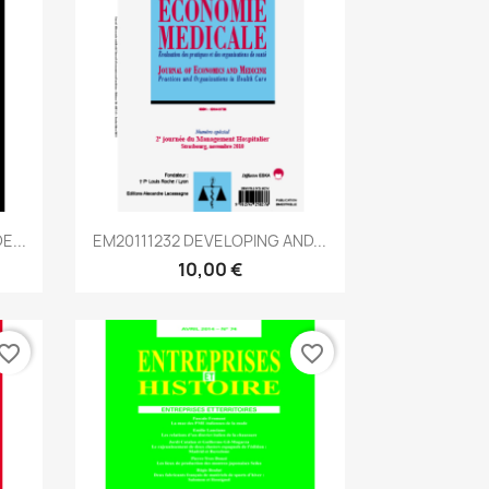
Aperçu rapide

E...
EM20111232 DEVELOPING AND...
10,00 €
vorite_border
favorite_border