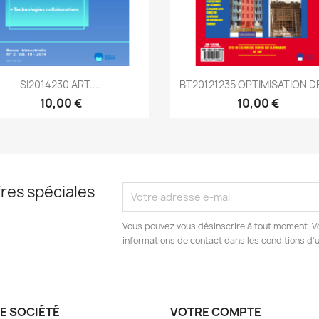
Aperçu rapide
Aperçu rapide


SI2014230 ART....
BT20121235 OPTIMISATION DE
10,00 €
10,00 €
res spéciales
Vous pouvez vous désinscrire à tout moment. V
informations de contact dans les conditions d'ut
E SOCIÉTÉ
VOTRE COMPTE