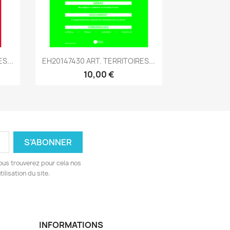
Aperçu rapide

S...
EH20147430 ART. TERRITOIRES...
10,00 €
ous trouverez pour cela nos
ilisation du site.
INFORMATIONS