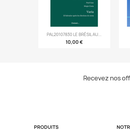
Aperçu rapide

PAL20107830 LE BRÉSIL AU...
10,00 €
Recevez nos off
PRODUITS
NOTR