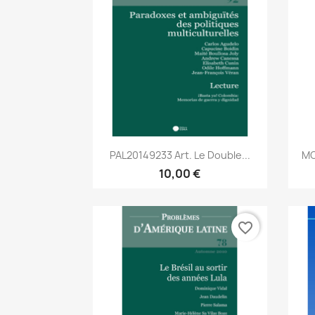
Aperçu rapide

PAL20149233 Art. Le Double...
MC
10,00 €
favorite_border