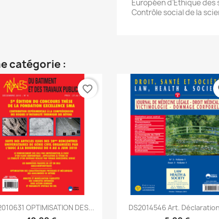
Européen d’Éthique des s
Contrôle social de la sci
e catégorie :
favorite_border
fa
Aperçu rapide
Aperçu rapide


010631 OPTIMISATION DES...
DS2014546 Art. Déclaration