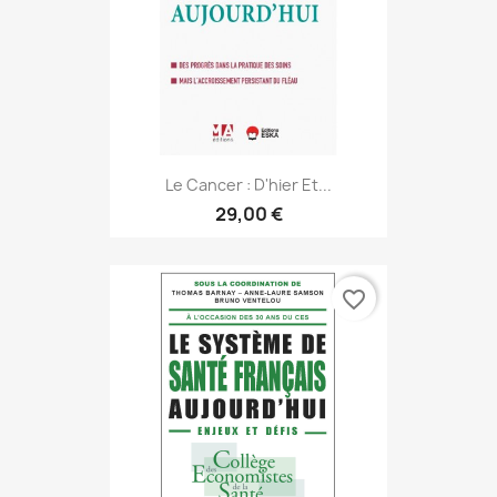
Le Cancer : D'hier Et...
29,00 €
favorite_border