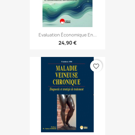
Evaluation Économique En...
24,90 €
favorite_border