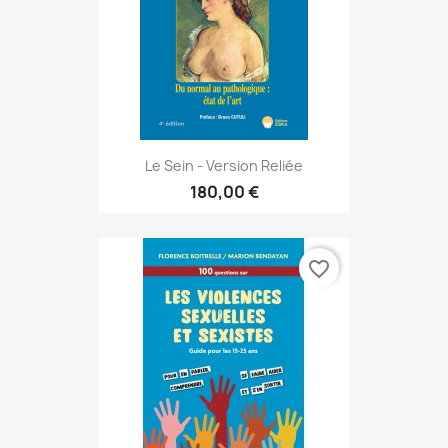
Le Sein - Version Reliée
180,00 €
favorite_border