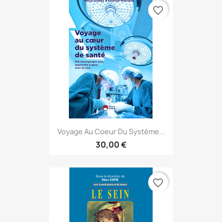
favorite_border
Voyage Au Coeur Du Système...
30,00 €
favorite_border