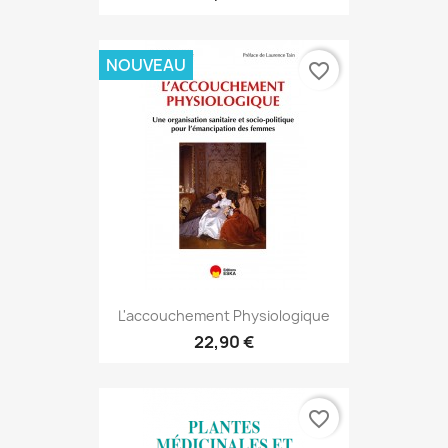
NOUVEAU
favorite_border
L'accouchement Physiologique
22,90 €
favorite_border