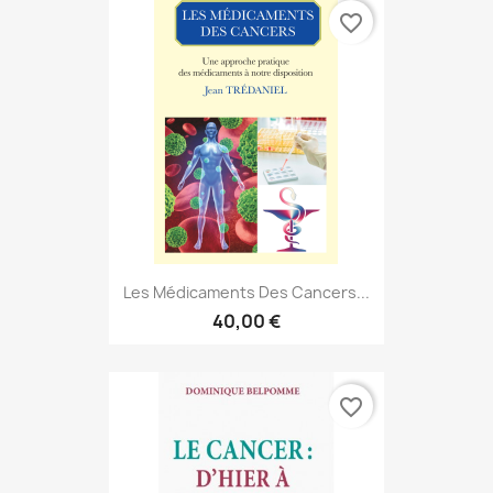
favorite_border
Les Médicaments Des Cancers...
40,00 €
favorite_border