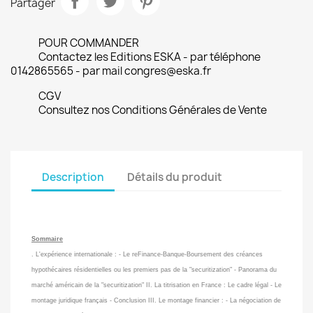
Partager
POUR COMMANDER
Contactez les Editions ESKA - par téléphone
0142865565 - par mail congres@eska.fr
CGV
Consultez nos Conditions Générales de Vente
Description
Détails du produit
Sommaire
. L'expérience internationale : - Le reFinance-Banque-Boursement des créances
hypothécaires résidentielles ou les premiers pas de la "securitization" - Panorama du
marché américain de la "securitization" II. La titrisation en France : Le cadre légal - Le
montage juridique français - Conclusion III. Le montage financier : - La négociation de