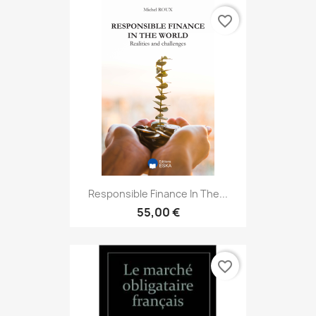
favorite_border
Responsible Finance In The...
55,00 €
favorite_border