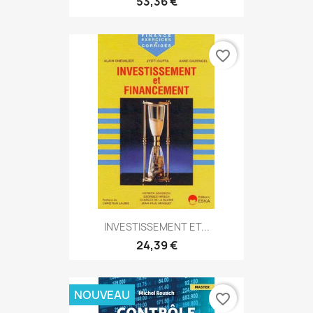
53,36 €
favorite_border
INVESTISSEMENT ET...
24,39 €
NOUVEAU
favorite_border