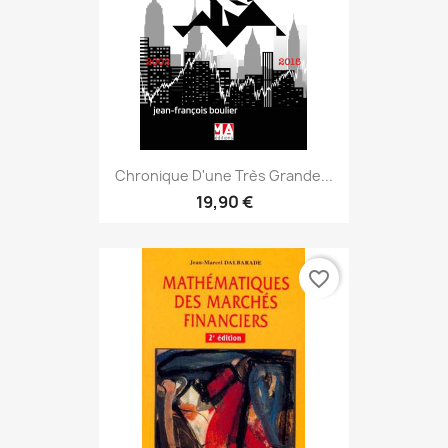
Chronique D'une Très Grande...
19,90 €
favorite_border