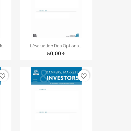
Aperçu rapide

...
L'évaluation Des Options...
50,00 €
vorite_border
favorite_border