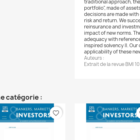
traditional approach, the
portfolio", made of assets
decisions are made with 
risk and return. We succe
reinsurance and investm
impact of new norms. The
adequacy with reference 
inspired solvency II. Our 
applicability of these n
Auteurs :
Extrait de la revue BMI 1
e catégorie :
favorite_border
fa