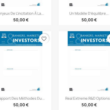
Aperçu rapide
Aperçu rapide


njeux De L'incitation À La...
Un Modèle D'équilibre...
50,00 €
50,00 €
favorite_border
fa
Aperçu rapide
Aperçu rapide


'apport Des Méthodes Du...
Real Extreme R&D Options.
50,00 €
50,00 €