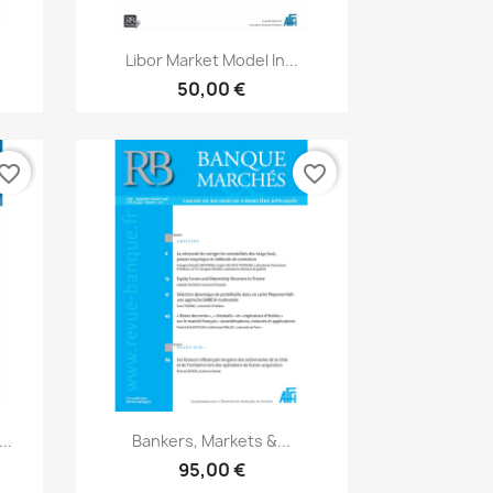
Aperçu rapide

Libor Market Model In...
50,00 €
vorite_border
favorite_border
Aperçu rapide

..
Bankers, Markets &...
95,00 €