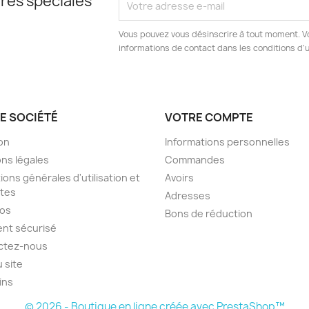
res spéciales
Vous pouvez vous désinscrire à tout moment. V
informations de contact dans les conditions d'ut
E SOCIÉTÉ
VOTRE COMPTE
son
Informations personnelles
ns légales
Commandes
ions générales d'utilisation et
Avoirs
tes
Adresses
pos
Bons de réduction
nt sécurisé
ctez-nous
u site
ins
© 2026 - Boutique en ligne créée avec PrestaShop™