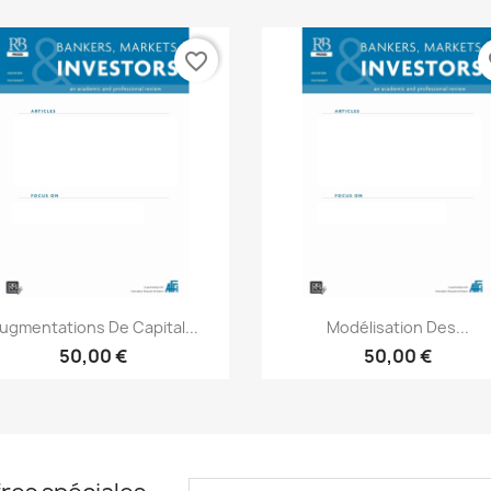
favorite_border
fa
Aperçu rapide
Aperçu rapide


ugmentations De Capital...
Modélisation Des...
50,00 €
50,00 €