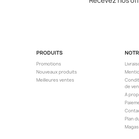
Recevez nos off
PRODUITS
NOTR
Promotions
Livrai
Nouveaux produits
Mentio
Meilleures ventes
Condit
de ven
A pro
Paieme
Conta
Plan d
Magas