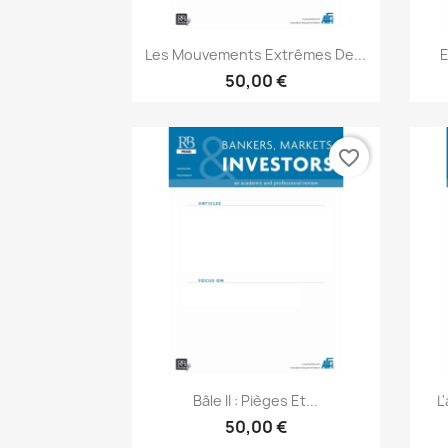
Aperçu rapide

Les Mouvements Extrêmes De...
E
50,00 €
favorite_border
Aperçu rapide

Bâle II : Pièges Et...
L
50,00 €