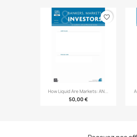
favorite_border
Aperçu rapide

How Liquid Are Markets: AN...
A
50,00 €