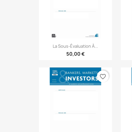
Aperçu rapide

La Sous-Évaluation À...
50,00 €
favorite_border