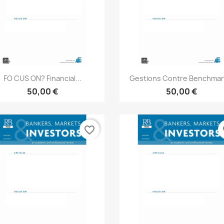
Aperçu rapide
Aperçu rapide


FO CUS ON? Financial...
Gestions Contre Benchmark
50,00 €
50,00 €
favorite_border
fa