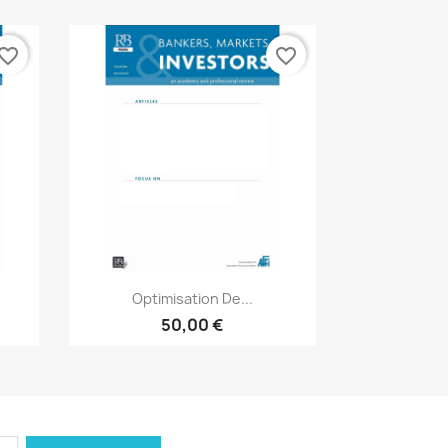
vorite_border
favorite_border
Aperçu rapide

Optimisation De...
50,00 €