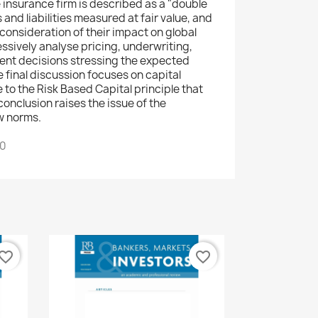
 insurance firm is described as a "double
 and liabilities measured at fair value, and
consideration of their impact on global
ssively analyse pricing, underwriting,
ent decisions stressing the expected
 final discussion focuses on capital
to the Risk Based Capital principle that
conclusion raises the issue of the
ew norms.
00
vorite_border
favorite_border