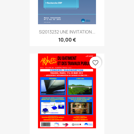
SI2013232 UNE INVITATION...
10,00 €
favorite_border