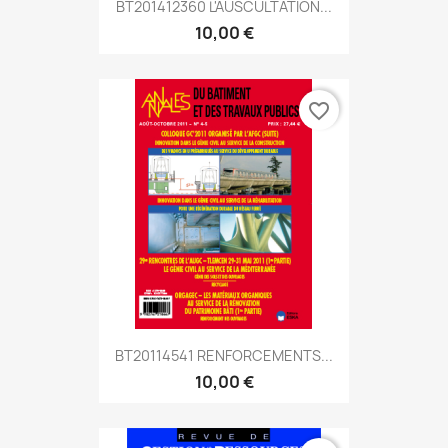
BT201412360 L'AUSCULTATION...
10,00 €
favorite_border
BT20114541 RENFORCEMENTS...
10,00 €