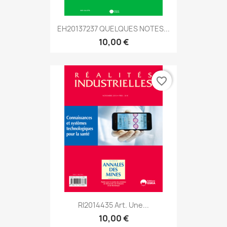
EH20137237 QUELQUES NOTES...
10,00 €
favorite_border
RI2014435 Art. Une...
10,00 €