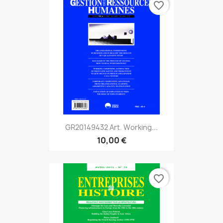
favorite_border
GR20149432 Art. Working...
10,00 €
favorite_border