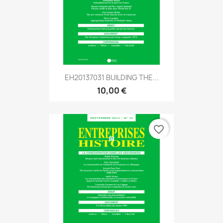
EH20137031 BUILDING THE...
10,00 €
favorite_border