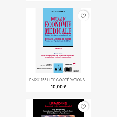
favorite_border
EM2011531 LES COOPÉRATIONS...
10,00 €
favorite_border