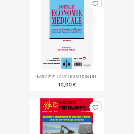
favorite_border
EM2012131 LAMÉLIORATION DU...
10,00 €
favorite_border