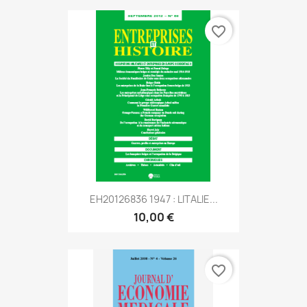
favorite_border
EH20126836 1947 : LITALIE...
10,00 €
favorite_border