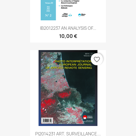
IB2012237 AN ANALYSIS OF...
10,00 €
favorite_border
PI2014231 ART. SURVEILLANCE...