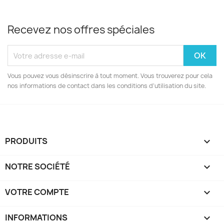
Recevez nos offres spéciales
Vous pouvez vous désinscrire à tout moment. Vous trouverez pour cela
nos informations de contact dans les conditions d'utilisation du site.
PRODUITS

NOTRE SOCIÉTÉ

VOTRE COMPTE

INFORMATIONS
keyboard_arrow_down