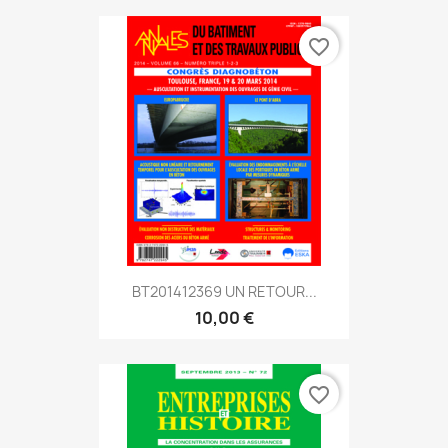
favorite_border
BT201412369 UN RETOUR...
10,00 €
favorite_border