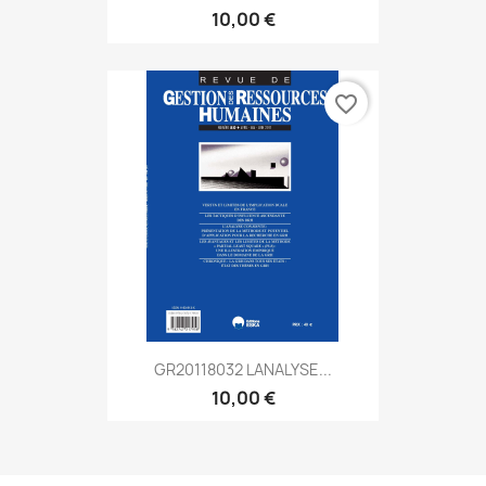
10,00 €
favorite_border
GR20118032 LANALYSE...
10,00 €