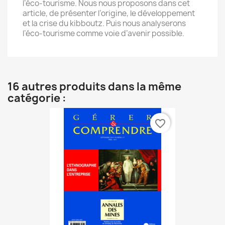
l’éco-tourisme. Nous nous proposons dans cet
article, de présenter l’origine, le développement
et la crise du kibboutz. Puis nous analyserons
l’éco-tourisme comme voie d’avenir possible.
16 autres produits dans la même
catégorie :
favorite_border