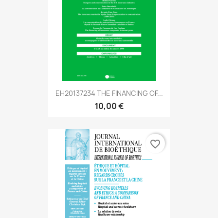
EH20137234 THE FINANCING OF...
10,00 €
favorite_border