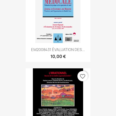
EM2008431 ÉVALUATION DES...
10,00 €
favorite_border