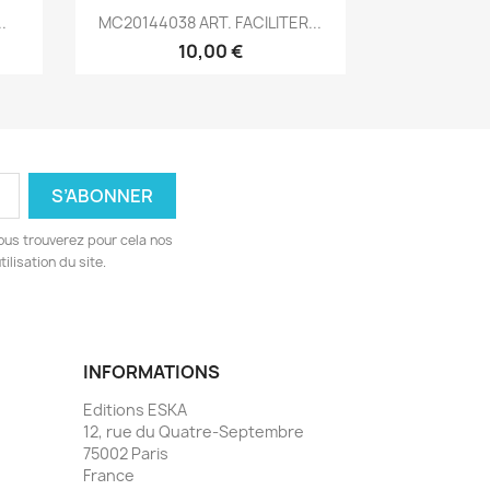
Aperçu rapide

.
MC20144038 ART. FACILITER...
10,00 €
ous trouverez pour cela nos
ilisation du site.
INFORMATIONS
Editions ESKA
12, rue du Quatre-Septembre
75002 Paris
France