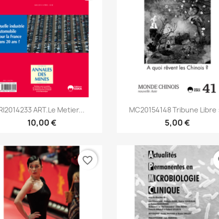
Aperçu rapide
Aperçu rapide


RI2014233 ART.Le Metier...
MC20154148 Tribune Libre :
10,00 €
5,00 €
favorite_border
fa