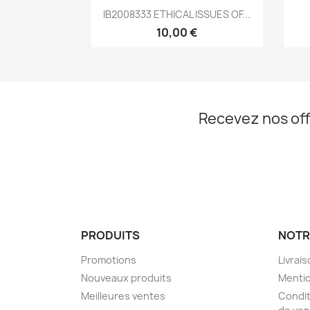
Aperçu rapide

IB2008333 ETHICAL ISSUES OF...
10,00 €
Recevez nos off
PRODUITS
NOTR
Promotions
Livrai
Nouveaux produits
Mentio
Meilleures ventes
Condit