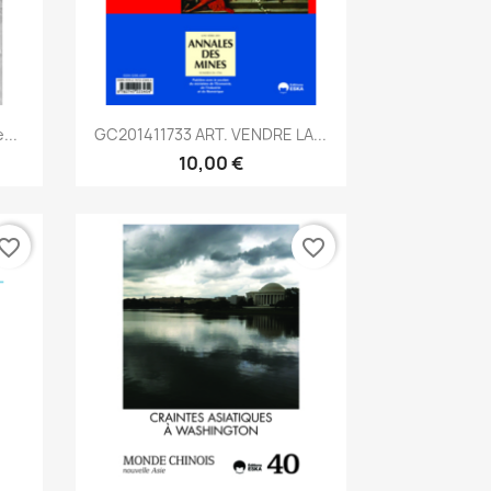
Aperçu rapide

...
GC201411733 ART. VENDRE LA...
10,00 €
vorite_border
favorite_border