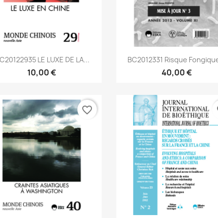
Aperçu rapide
Aperçu rapide


C20122935 LE LUXE DE LA...
BC2012331 Risque Fongique
10,00 €
40,00 €
favorite_border
fa