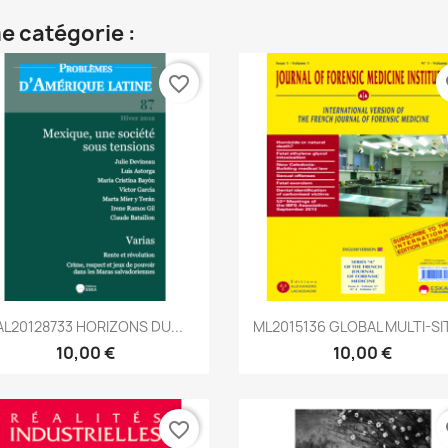
e catégorie :
favorite_border
fa
Aperçu rapide
Aperçu rapide


AL20128733 HORIZONS DU...
ML2015136 GLOBAL MULTI-SIT
10,00 €
10,00 €
favorite_border
fa