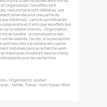
ts distincts des initiatives work-life sur
u et l’organisation. Ces effets sont
es, mais certains sont délétères. une
lement observée pour une partie de
 aux initiatives). L’article synthétise les
comprendre et d’anticiper les effets des
 sur la relation Individu – Organisation.
t mis en lumière : la connaissance des
n ont les salariés, l’accès, et la perception
ats sont discutés à la lumière des cadres
ement mobilisés dans la recherche work-
dres théoriques novateurs dans le champ,
 intéressante pour les recherches
ividu – Organisation, soutien
vail – famille, Travail – hors-travail, Work-