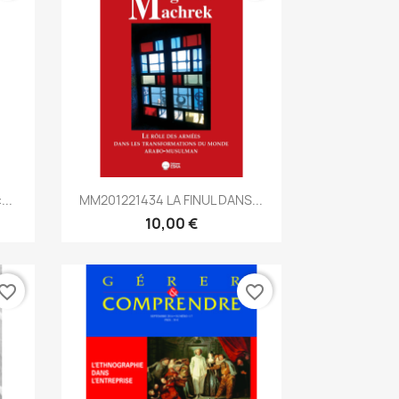
Aperçu rapide

...
MM201221434 LA FINUL DANS...
10,00 €
vorite_border
favorite_border