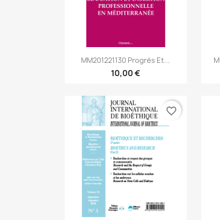
Aperçu rapide

MM201221130 Progrès Et...
M
10,00 €
favorite_border