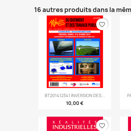
16 autres produits dans la mêm
favorite_border
Aperçu rapide

BT201412341 INVERSION DES...
P
10,00 €
favorite_border