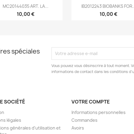
Aperçu rapide
Aperçu rapide


MC20144035 ART. LA...
IB2012243 BIOBANKS FOR..
10,00 €
10,00 €
res spéciales
Vous pouvez vous désinscrire à tout moment. V
informations de contact dans les conditions d'ut
E SOCIÉTÉ
VOTRE COMPTE
son
Informations personnelles
ns légales
Commandes
ions générales d'utilisation et
Avoirs