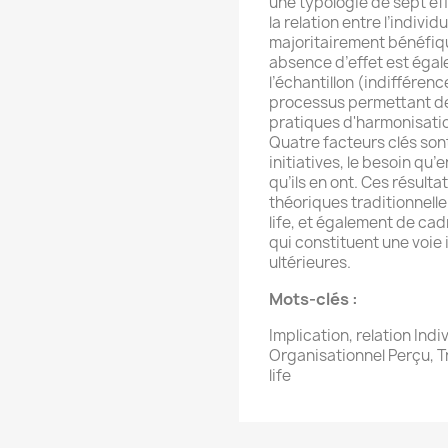
une typologie de sept effe
la relation entre l’individ
majoritairement bénéfiqu
absence d’effet est éga
l’échantillon (indifférence
processus permettant de 
pratiques d'harmonisation
Quatre facteurs clés son
initiatives, le besoin qu’e
qu’ils en ont. Ces résult
théoriques traditionnell
life, et également de ca
qui constituent une voie
ultérieures.
Mots-clés :
Implication, relation Ind
Organisationnel Perçu, Tra
life