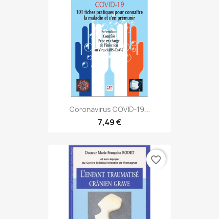
Coronavirus COVID-19...
7,49 €
favorite_border