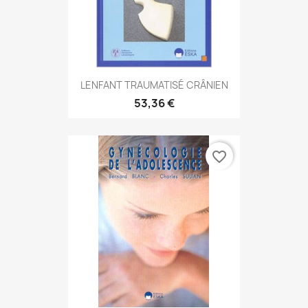
LENFANT TRAUMATISÉ CRÂNIEN
53,36 €
favorite_border