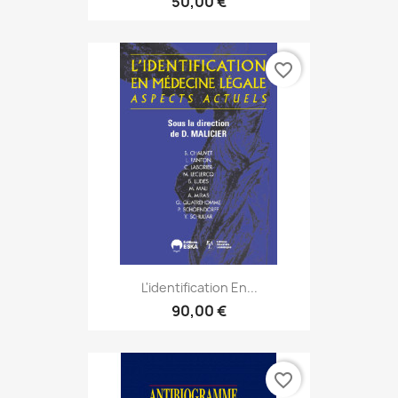
50,00 €
favorite_border
L'identification En...
90,00 €
favorite_border