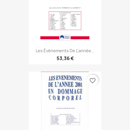
Les Événements De L'année...
53,36 €
favorite_border