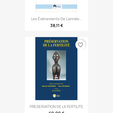
Les Événements De L'année...
38,11 €
favorite_border
PRESERVATION DE LA FERTILITE