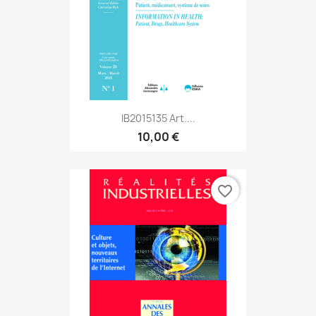
IB2015135 Art....
10,00 €
favorite_border