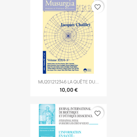
favorite_border
MU201212346 LA QUÊTE DU...
10,00 €
favorite_border