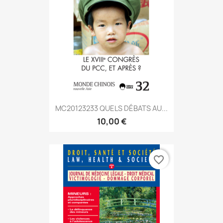
MC20123233 QUELS DÉBATS AU...
10,00 €
favorite_border