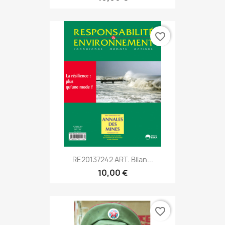
favorite_border
RE20137242 ART. Bilan...
10,00 €
favorite_border