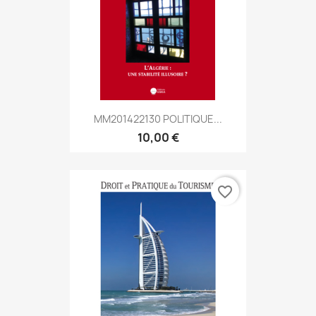
MM201422130 POLITIQUE...
10,00 €
favorite_border