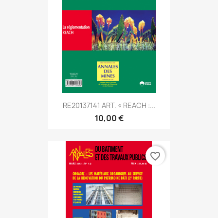
RE20137141 ART. « REACH :...
10,00 €
favorite_border