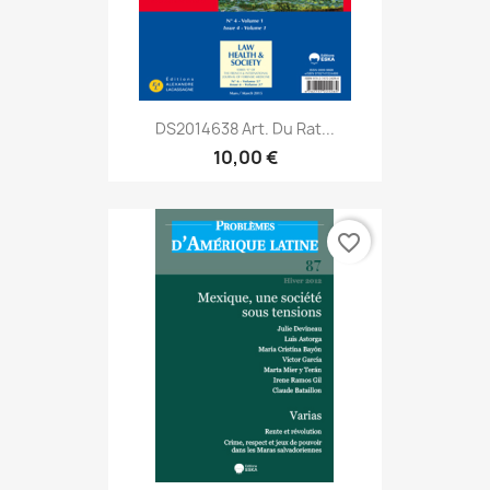
DS2014638 Art. Du Rat...
10,00 €
favorite_border