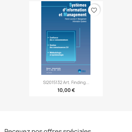
favorite_border
SI2015132 Art. Finding...
10,00 €
Recevez nos offres spéciales