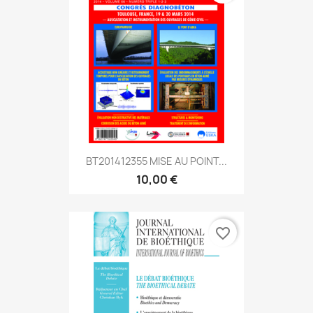
BT201412355 MISE AU POINT...
10,00 €
favorite_border