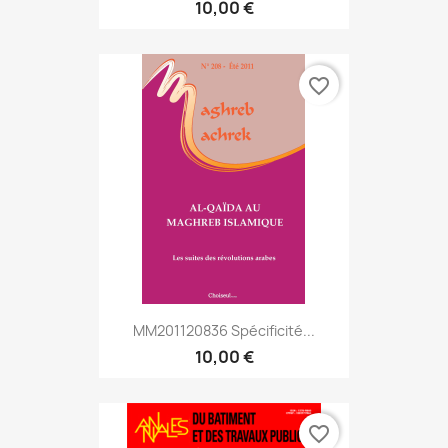
10,00 €
favorite_border
MM201120836 Spécificité...
10,00 €
favorite_border