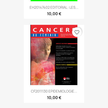
EH20147402 EDITORIAL : LES...
10,00 €
favorite_border
CF2011130 EPIDEMIOLOGIE...
10,00 €