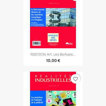
RI2013134 Art. Les Biofuels...
10,00 €
favorite_border