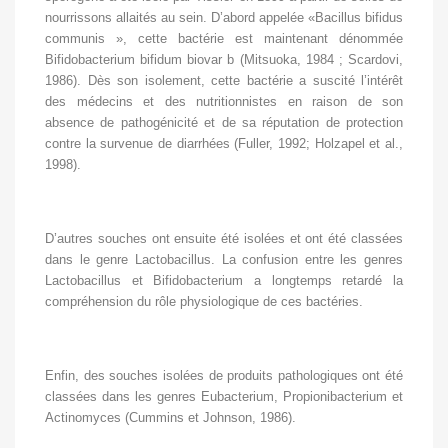
nourrissons allaités au sein. D’abord appelée «Bacillus bifidus
communis », cette bactérie est maintenant dénommée
Bifidobacterium bifidum biovar b (Mitsuoka, 1984 ; Scardovi,
1986). Dès son isolement, cette bactérie a suscité l’intérêt
des médecins et des nutritionnistes en raison de son
absence de pathogénicité et de sa réputation de protection
contre la survenue de diarrhées (Fuller, 1992; Holzapel et al.,
1998).
D’autres souches ont ensuite été isolées et ont été classées
dans le genre Lactobacillus. La confusion entre les genres
Lactobacillus et Bifidobacterium a longtemps retardé la
compréhension du rôle physiologique de ces bactéries.
Enfin, des souches isolées de produits pathologiques ont été
classées dans les genres Eubacterium, Propionibacterium et
Actinomyces (Cummins et Johnson, 1986).