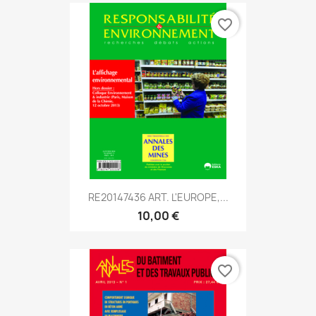
favorite_border
RE20147436 ART. L'EUROPE,...
10,00 €
favorite_border