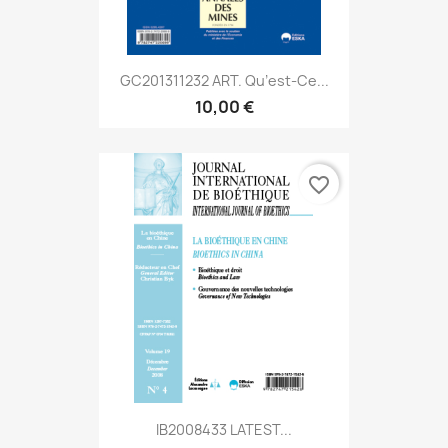
GC201311232 ART. Qu’est-Ce...
10,00 €
favorite_border
IB2008433 LATEST...