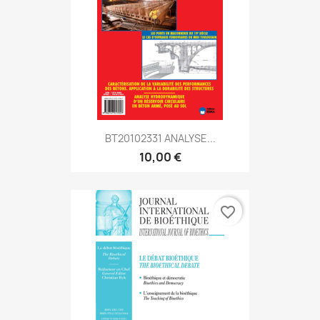
BT20102331 ANALYSE...
10,00 €
favorite_border