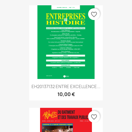
favorite_border
EH20137132 ENTRE EXCELLENCE...
10,00 €
favorite_border