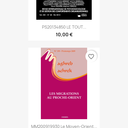
PS20134850 LE TOUT...
10,00 €
favorite_border
MM200919930 Le Moyen-Orient...