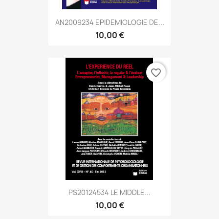
AN2009234 EPIDEMIOLOGIE DE...
10,00 €
favorite_border
PS20124534 LE MIDDLE...
10,00 €