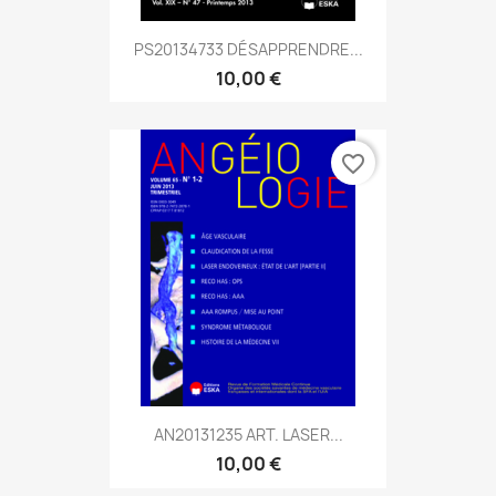
PS20134733 DÉSAPPRENDRE...
10,00 €
favorite_border
AN20131235 ART. LASER...
10,00 €