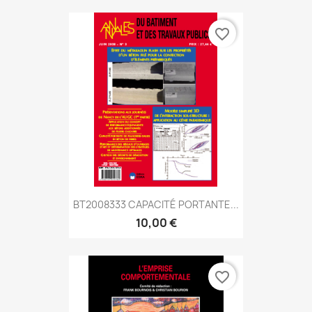
favorite_border
BT2008333 CAPACITÉ PORTANTE...
10,00 €
favorite_border