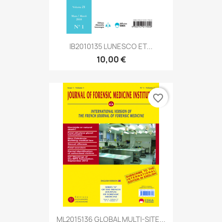
IB2010135 LUNESCO ET...
10,00 €
favorite_border
ML2015136 GLOBAL MULTI-SITE...