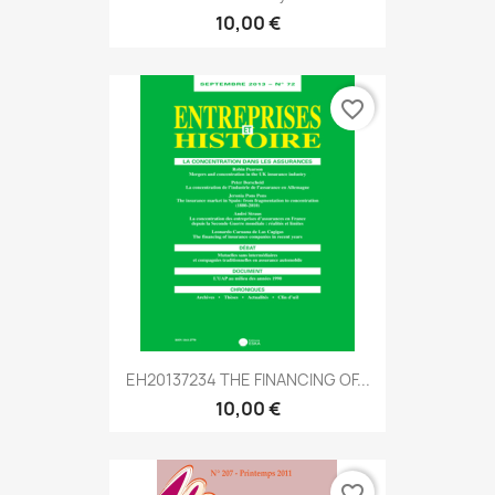
10,00 €
favorite_border
EH20137234 THE FINANCING OF...
10,00 €
favorite_border