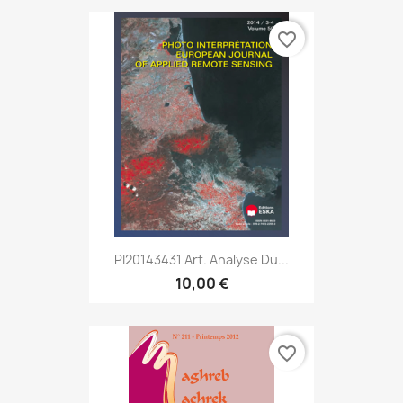
favorite_border
PI20143431 Art. Analyse Du...
10,00 €
favorite_border