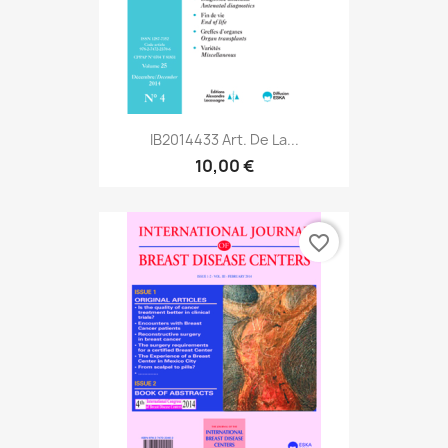
IB2014433 Art. De La...
10,00 €
favorite_border