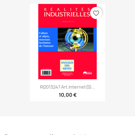
favorite_border
RI2013247 Art.Internet(s)...
10,00 €