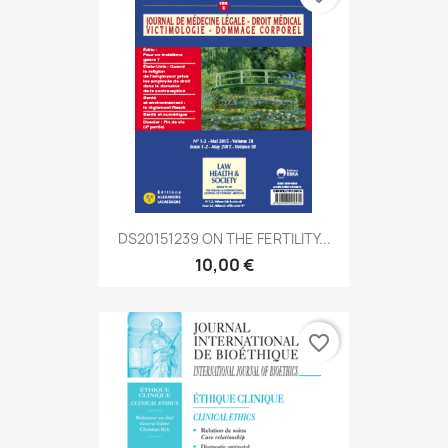
DS20151239 ON THE FERTILITY...
10,00 €
favorite_border