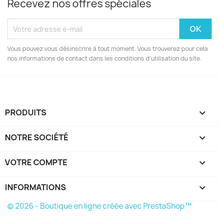
Recevez nos offres spéciales
Vous pouvez vous désinscrire à tout moment. Vous trouverez pour cela
nos informations de contact dans les conditions d'utilisation du site.
PRODUITS

NOTRE SOCIÉTÉ

VOTRE COMPTE

INFORMATIONS
keyboard_arrow_down
© 2026 - Boutique en ligne créée avec PrestaShop™