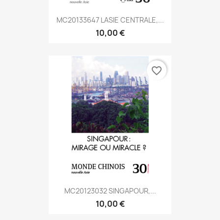
MC20133647 LASIE CENTRALE,...
10,00 €
favorite_border
MC20123032 SINGAPOUR,...
10,00 €