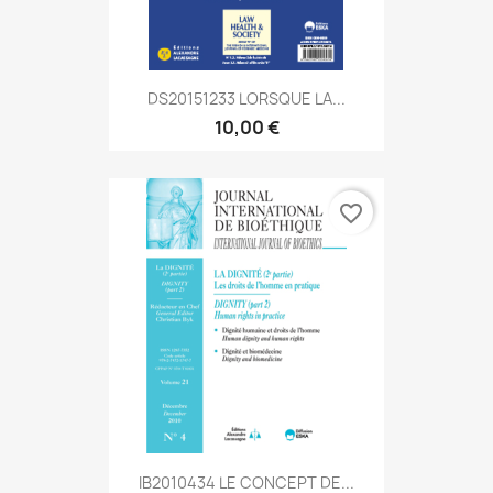
DS20151233 LORSQUE LA...
10,00 €
favorite_border
IB2010434 LE CONCEPT DE...