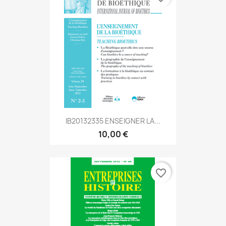
IB20132335 ENSEIGNER LA...
10,00 €
favorite_border