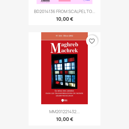
BD2014136 FROM SCALPEL TO...
10,00 €
favorite_border
MM201221432...
10,00 €