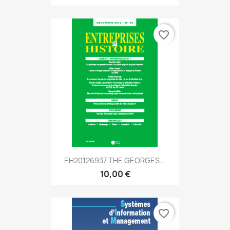
favorite_border
EH20126937 THE GEORGES...
10,00 €
favorite_border