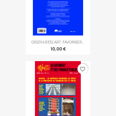
GR20149332 ART. FAVORISER...
10,00 €
favorite_border