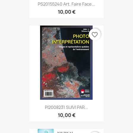
PS20155240 Art. Faire Face...
10,00 €
favorite_border
PI2008231 SUIVI PAR...
10,00 €