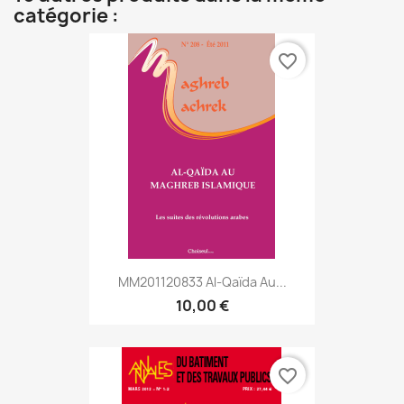
catégorie :
favorite_border
MM201120833 Al-Qaïda Au...
10,00 €
favorite_border