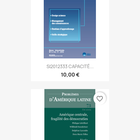
SI2012333 CAPACITÉ...
10,00 €
favorite_border