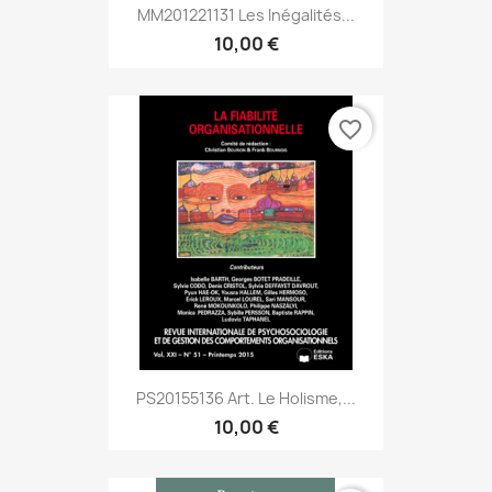
MM201221131 Les Inégalités...
10,00 €
favorite_border
PS20155136 Art. Le Holisme,...
10,00 €