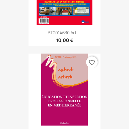
BT2014630 Art....
10,00 €
favorite_border