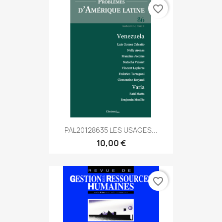
favorite_border
PAL20128635 LES USAGES...
10,00 €
favorite_border