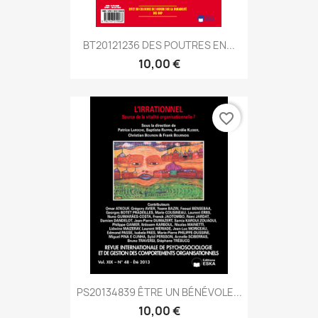
BT20121236 DES POUTRES EN...
10,00 €
favorite_border
PS20134839 ÊTRE UN BÉNÉVOLE...
10,00 €