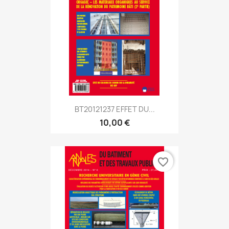
BT20121237 EFFET DU...
10,00 €
favorite_border