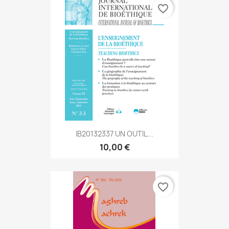
favorite_border
IB20132337 UN OUTIL...
10,00 €
favorite_border