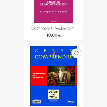
MM200920131 Double Défi...
10,00 €
favorite_border