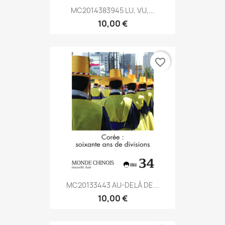
MC2014383945 LU, VU,...
10,00 €
favorite_border
MC20133443 AU-DELÀ DE...
10,00 €