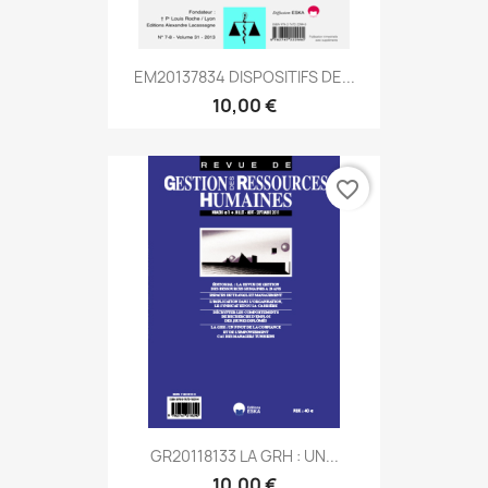
EM20137834 DISPOSITIFS DE...
10,00 €
favorite_border
GR20118133 LA GRH : UN...
10,00 €