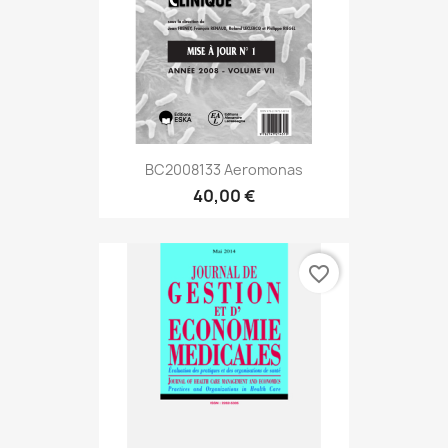
BC2008133 Aeromonas
40,00 €
favorite_border