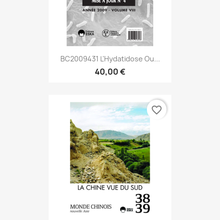
BC2009431 L'Hydatidose Ou...
40,00 €
favorite_border