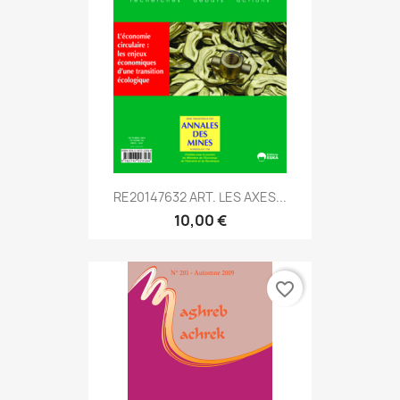
RE20147632 ART. LES AXES...
10,00 €
favorite_border