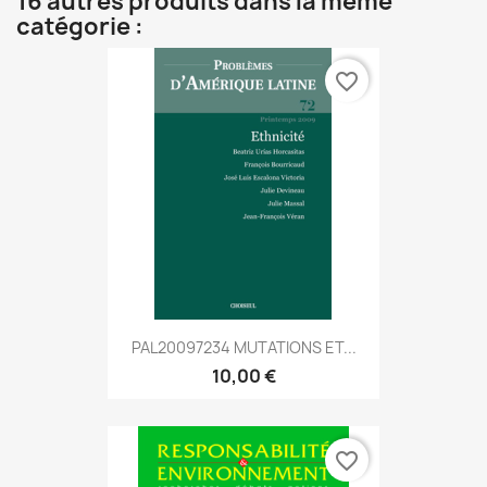
16 autres produits dans la même
catégorie :
favorite_border
PAL20097234 MUTATIONS ET...
10,00 €
favorite_border