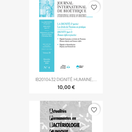
favorite_border
IB2010432 DIGNITÉ HUMAINE,...
10,00 €
favorite_border