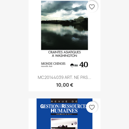
favorite_border
MC20144039 ART. NE PAS...
10,00 €
favorite_border