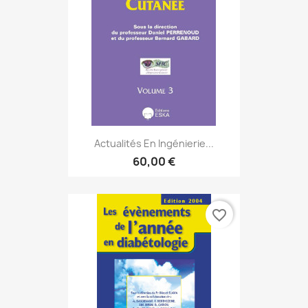
Actualités En Ingénierie...
60,00 €
favorite_border