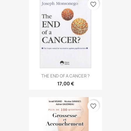
favorite_border
THE END OF A CANCER ?
17,00 €
favorite_border