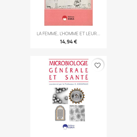
LA FEMME, L'HOMME ET LEUR...
14,94 €
favorite_border