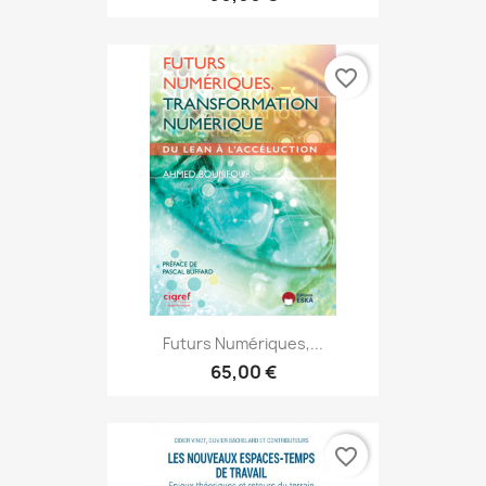
favorite_border
Futurs Numériques,...
65,00 €
favorite_border