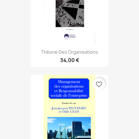
Théorie Des Organisations
34,00 €
favorite_border