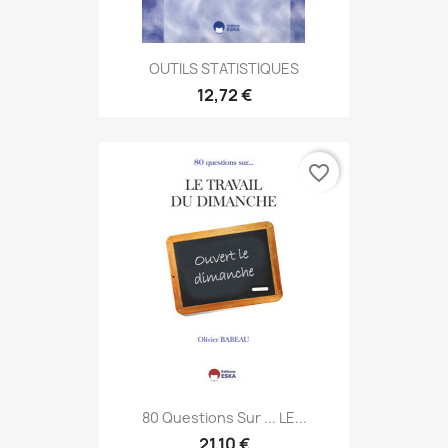
OUTILS STATISTIQUES
12,72 €
favorite_border
80 Questions Sur ... LE...
21,10 €