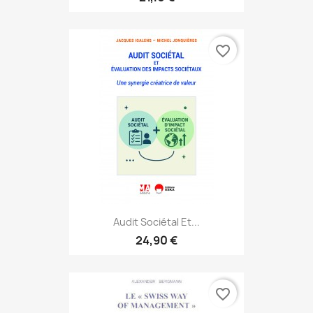
favorite_border
Audit Sociétal Et...
24,90 €
favorite_border