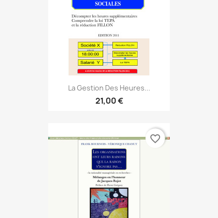
La Gestion Des Heures...
21,00 €
favorite_border