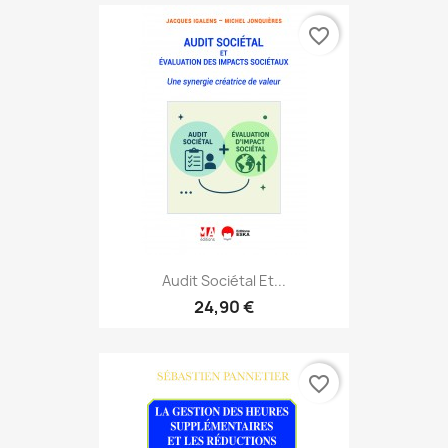
favorite_border
Audit Sociétal Et...
24,90 €
favorite_border