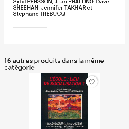
Sybil PERSSON, Jean PRALONG, Dave
SHEEHAN, Jennifer TAKHAR et
Stéphane TREBUCQ
16 autres produits dans la même
catégorie :
favorite_border