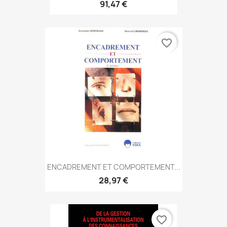
91,47 €
favorite_border
ENCADREMENT ET COMPORTEMENT...
28,97 €
favorite_border