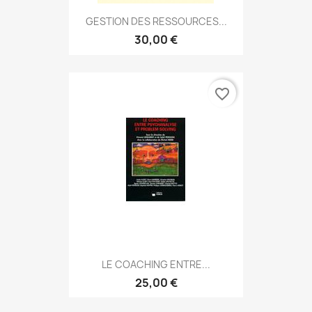
GESTION DES RESSOURCES...
30,00 €
favorite_border
LE COACHING ENTRE...
25,00 €