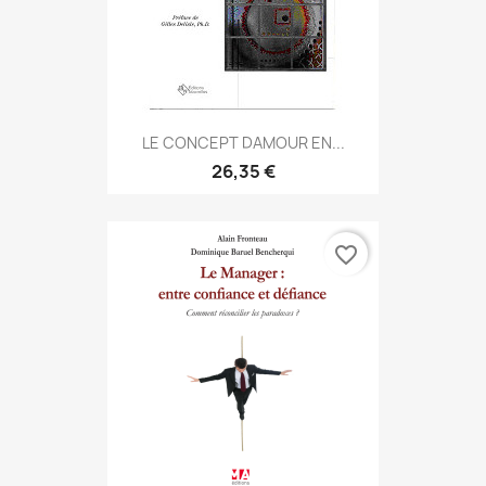
LE CONCEPT DAMOUR EN...
26,35 €
favorite_border