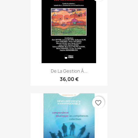
De La Gestion À...
36,00 €
favorite_border