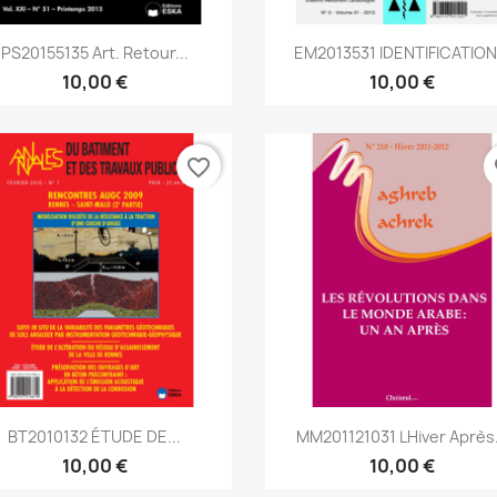
Aperçu rapide
Aperçu rapide


PS20155135 Art. Retour...
EM2013531 IDENTIFICATION.
10,00 €
10,00 €
favorite_border
fa
Aperçu rapide
Aperçu rapide


BT2010132 ÉTUDE DE...
MM201121031 Lhiver Après.
10,00 €
10,00 €