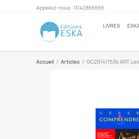
Appelez-nous :
0142865565
LIVRES
ESK
Accueil
Articles
GC201411534 ART. Les