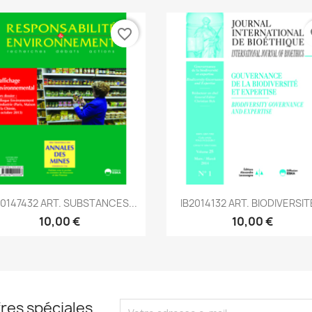
favorite_border
fa
Aperçu rapide
Aperçu rapide


0147432 ART. SUBSTANCES...
IB2014132 ART. BIODIVERSITE
10,00 €
10,00 €
res spéciales