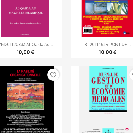
Aperçu rapide
Aperçu rapide


M201120833 Al-Qaïda Au...
BT20114534 PONT DE...
10,00 €
10,00 €
favorite_border
fa