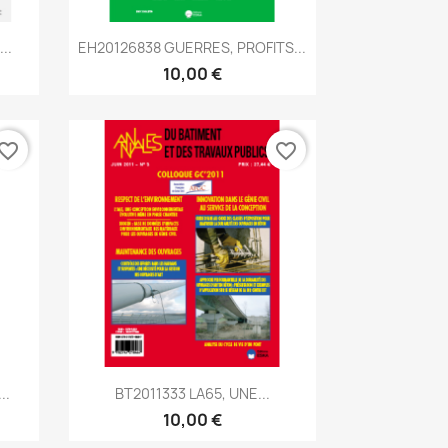
Aperçu rapide

..
EH20126838 GUERRES, PROFITS...
10,00 €
vorite_border
favorite_border
Aperçu rapide

..
BT2011333 LA65, UNE...
10,00 €