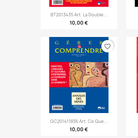
Aperçu rapide

BT2013435 Art. La Double...
10,00 €
favorite_border
Aperçu rapide

GC201411836 Art. Ce Que...
10,00 €