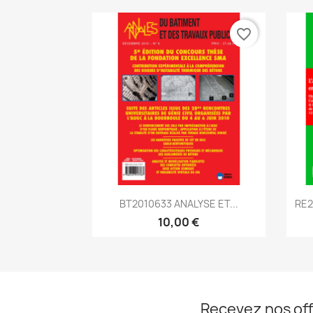
favorite_border
Aperçu rapide

BT2010633 ANALYSE ET...
RE2
10,00 €
Recevez nos off