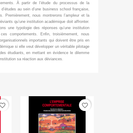
tements. À partir de l’étude du processus de la
n d’études au sein d’une business school française,
ts. Premièrement, nous montrerons l’ampleur et la
viants qu’une institution académique doit affronter.
ons une typologie des réponses qu’une institution
 ces comportements. Enfin, troisièmement, nous
organisationnels importants qui doivent être pris en
démique si elle veut développer un véritable pilotage
des étudiants, en mettant en évidence le dilemme
nstitution sa réaction aux déviances.
vorite_border
favorite_border