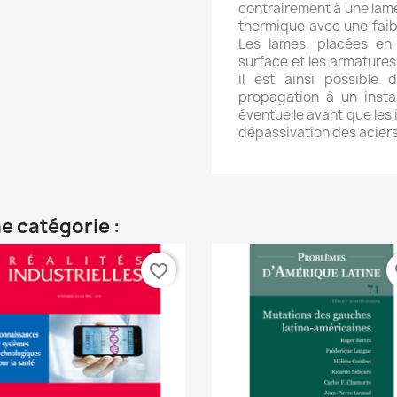
contrairement à une lam
thermique avec une faib
Les lames, placées en 
surface et les armatures
il est ainsi possible 
propagation à un insta
éventuelle avant que les
dépassivation des acier
e catégorie :
favorite_border
fa