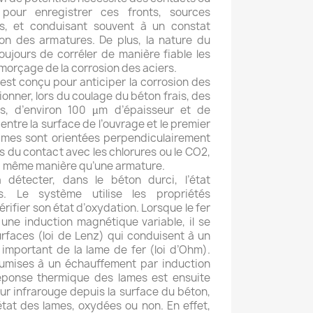
 pour enregistrer ces fronts, sources
les, et conduisant souvent à un constat
ion des armatures. De plus, la nature du
ujours de corréler de manière fiable les
amorçage de la corrosion des aciers.
est conçu pour anticiper la corrosion des
tionner, lors du coulage du béton frais, des
es, d’environ 100 µm d’épaisseur et de
entre la surface de l’ouvrage et le premier
ames sont orientées perpendiculairement
rs du contact avec les chlorures ou le CO2,
la même manière qu’une armature.
 détecter, dans le béton durci, l’état
s. Le système utilise les propriétés
rifier son état d’oxydation. Lorsque le fer
 une induction magnétique variable, il se
rfaces (loi de Lenz) qui conduisent à un
important de la lame de fer (loi d’Ohm).
umises à un échauffement par induction
réponse thermique des lames est ensuite
ur infrarouge depuis la surface du béton,
état des lames, oxydées ou non. En effet,