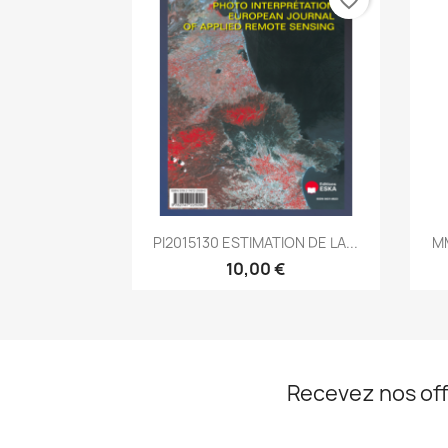
Aperçu rapide

PI2015130 ESTIMATION DE LA...
MM
10,00 €
Recevez nos off