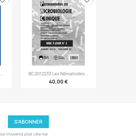
Aperçu rapide

..
BC2012233 Les Nématodes...
40,00 €
ous trouverez pour cela nos