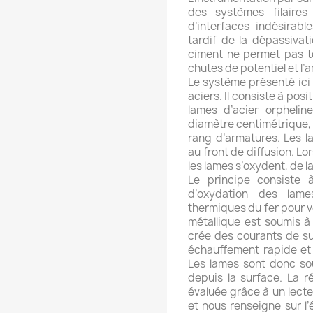
des systèmes filaires
d’interfaces indésirab
tardif de la dépassivat
ciment ne permet pas to
chutes de potentiel et l’
Le système présenté ici 
aciers. Il consiste à posi
lames d’acier orphelin
diamètre centimétrique, 
rang d’armatures. Les l
au front de diffusion. Lo
les lames s’oxydent, de 
Le principe consiste à
d’oxydation des lame
thermiques du fer pour vé
métallique est soumis à
crée des courants de su
échauffement rapide et 
Les lames sont donc so
depuis la surface. La 
évaluée grâce à un lecte
et nous renseigne sur l’