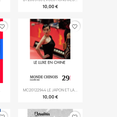
10,00 €
vorite_border
favorite_border
Aperçu rapide

.
MC20122944 LE JAPON ET LA...
10,00 €
vorite_border
favorite_border