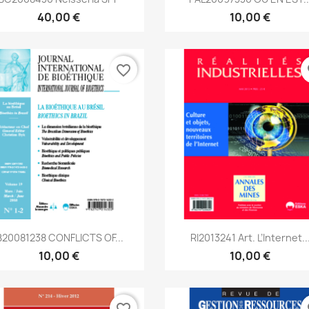
40,00 €
10,00 €
favorite_border
fa
Aperçu rapide
Aperçu rapide


B20081238 CONFLICTS OF...
RI2013241 Art. L’Internet..
10,00 €
10,00 €
favorite_border
fa