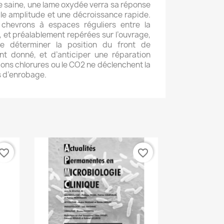
e saine, une lame oxydée verra sa réponse
le amplitude et une décroissance rapide.
chevrons à espaces réguliers entre la
, et préalablement repérées sur l’ouvrage,
de déterminer la position du front de
nt donné, et d’anticiper une réparation
 ions chlorures ou le CO2 ne déclenchent la
s d’enrobage.
vorite_border
favorite_border