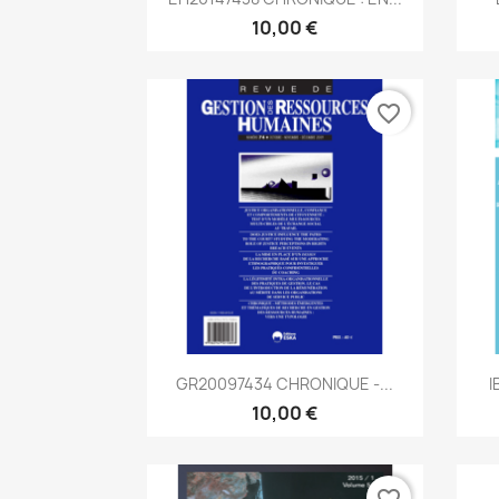
10,00 €
favorite_border
Aperçu rapide

GR20097434 CHRONIQUE -...
I
10,00 €
favorite_border