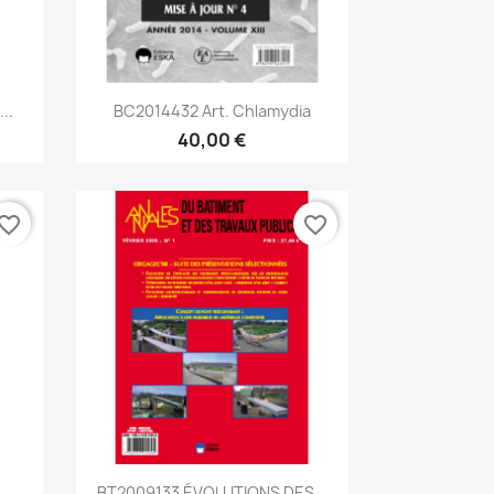
Aperçu rapide

..
BC2014432 Art. Chlamydia
40,00 €
vorite_border
favorite_border
Aperçu rapide

.
BT2009133 ÉVOLUTIONS DES...