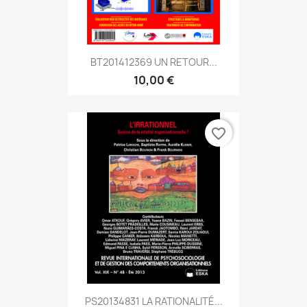
BT201412369 UN RETOUR...
10,00 €
favorite_border
PS20134831 LA RATIONALITÉ...