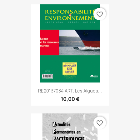
favorite_border
RE20137034 ART. Les Algues...
10,00 €
favorite_border