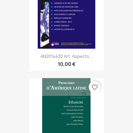
AN2014432 Art. Aspects...
10,00 €
favorite_border