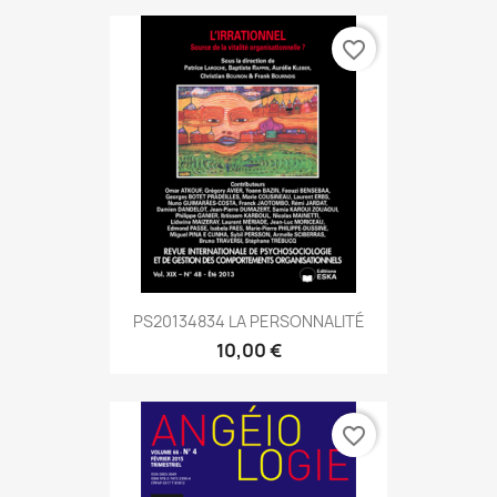
favorite_border
PS20134834 LA PERSONNALITÉ
10,00 €
favorite_border