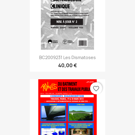
BC2009231 Les Dismatoses
40,00 €
favorite_border