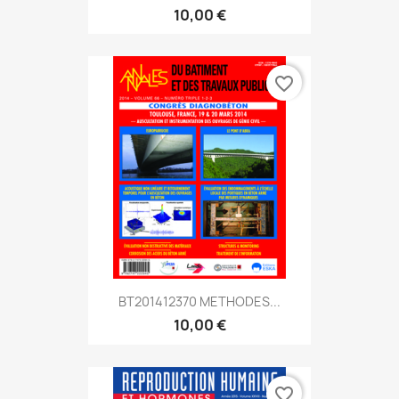
10,00 €
favorite_border
BT201412370 METHODES...
10,00 €
favorite_border