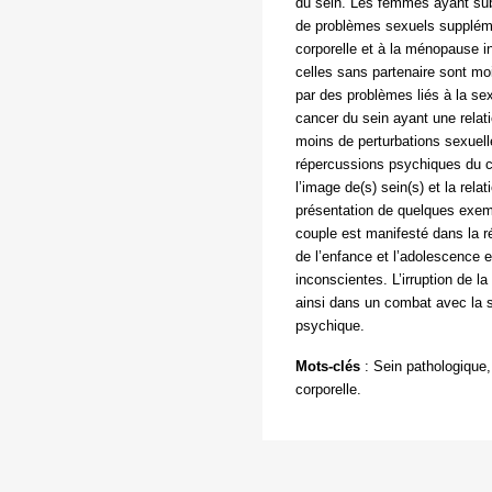
du sein. Les femmes ayant subi
de problèmes sexuels supplém
corporelle et à la ménopause in
celles sans partenaire sont mo
par des problèmes liés à la se
cancer du sein ayant une relati
moins de perturbations sexuell
répercussions psychiques du ca
l’image de(s) sein(s) et la relat
présentation de quelques exempl
couple est manifesté dans la 
de l’enfance et l’adolescence 
inconscientes. L’irruption de la
ainsi dans un combat avec la 
psychique.
Mots-clés
:
Sein pathologique,
corporelle.