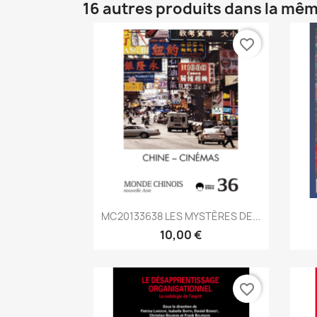
16 autres produits dans la mêm
favorite_border
Aperçu rapide

MC20133638 LES MYSTÈRES DE...
10,00 €
favorite_border