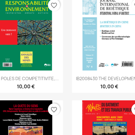
favorite_border
fa
Aperçu rapide
Aperçu rapide


 POLES DE COMPETITIVITE,...
IB2008430 THE DEVELOPMEN
10,00 €
10,00 €
favorite_border
fa