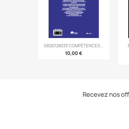
Aperçu rapide

GR20128333 COMPÉTENCES...
10,00 €
Recevez nos off