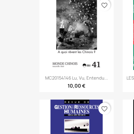
favorite_border
Aperçu rapide

MC20154146 Lu, Vu, Entendu...
LES
10,00 €
favorite_border