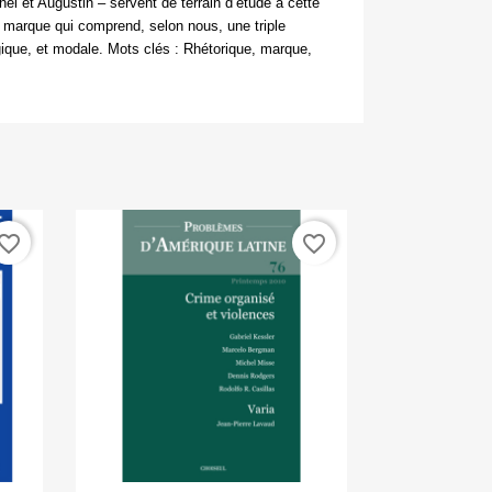
hel et Augustin
– servent de terrain d’étude à cette
la marque qui comprend, selon nous, une triple
gique, et modale.
Mots clés :
Rhétorique, marque,
vorite_border
favorite_border