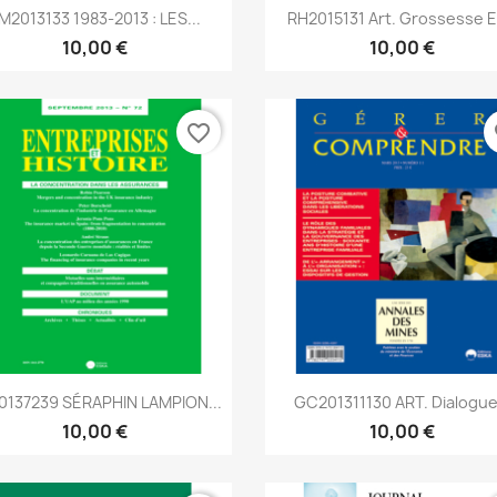
Aperçu rapide
Aperçu rapide


M2013133 1983-2013 : LES...
RH2015131 Art. Grossesse Et
10,00 €
10,00 €
favorite_border
fa
Aperçu rapide
Aperçu rapide


0137239 SÉRAPHIN LAMPION...
GC201311130 ART. Dialogue.
10,00 €
10,00 €