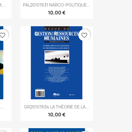
Aperçu rapide

...
PAL20107631 NARCO-POLITIQUE...
10,00 €
vorite_border
favorite_border
Aperçu rapide

..
GR20107634 LA THÉORIE DE LA...
10,00 €