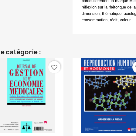
particulièrement la marque
Mic
réflexion sur la rhétorique de 
dimension, thématique, axiolo
consommation, récit, valeur.
e catégorie :
favorite_border
fa