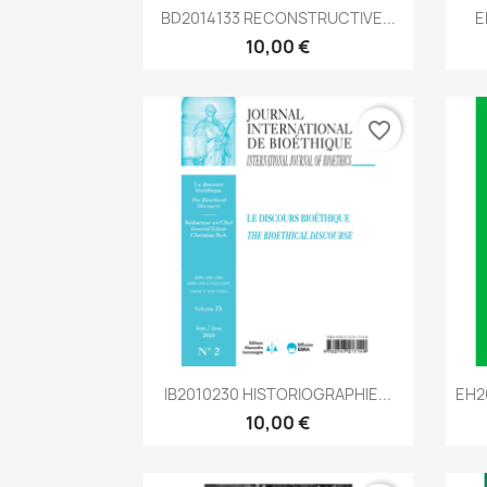
Aperçu rapide

BD2014133 RECONSTRUCTIVE...
E
10,00 €
favorite_border
Aperçu rapide

IB2010230 HISTORIOGRAPHIE...
EH2
10,00 €